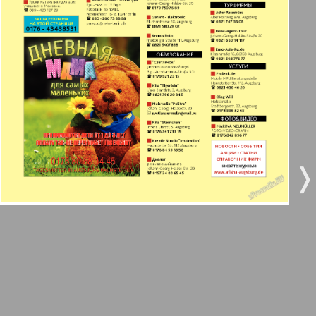
3
4
Все pro все
5
6
Город 511
МК-Германия планета мнений
7
8
9
10
МК-Германия
❬
❭
9
10
Мост
11
12
MIX-Markt Zeitung
Наше время
13
14