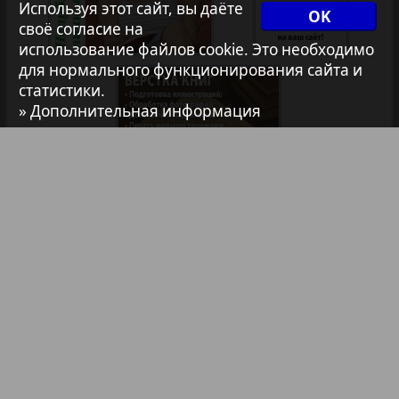
Используя этот сайт, вы даёте
OK
1
своё согласие на
2
Архив необновляющихся на сайте изданий
использование файлов cookie. Это необходимо
для нормального функционирования сайта и
статистики.
7плюс7я
» Дополнительная информация
Авангард
АйБолит
Библиотека
Анонсы
Акцент
Реклама в газетах и журналах
Англия
Реклама на телевидении
Реклама в социальных сетях
Анонс