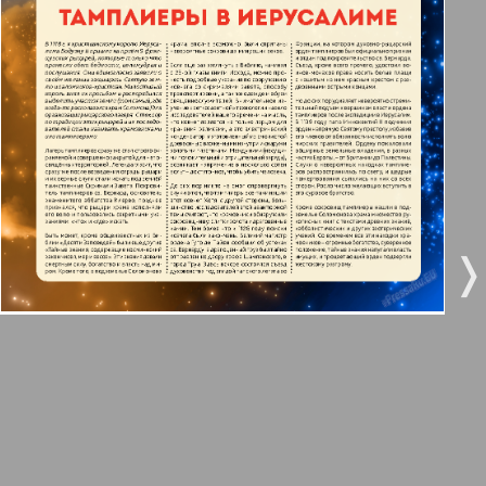
3
4
Все pro все
5
6
Город 511
МК-Германия планета мнений
7
8
9
10
МК-Германия
❬
❭
9
10
Мост
11
12
MIX-Markt Zeitung
Наше время
13
14