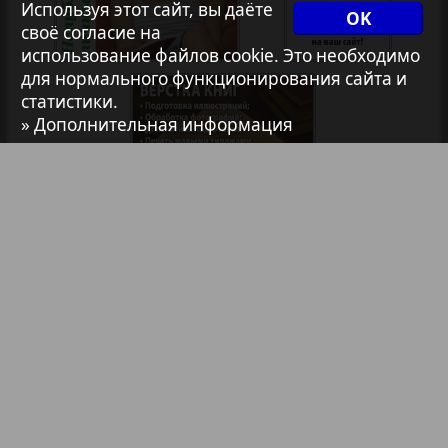
Используя этот сайт, вы даёте
35
36
OK
1
2
своё согласие на
Архив необновляющихся на сайте изданий
использование файлов cookie. Это необходимо
для нормального функционирования сайта и
статистики.
7плюс7я
» Дополнительная информация
Авангард
АйБолит
Библиотека
Анонсы
Акцент
Реклама в газетах и журналах
Англия
Реклама на телевидении
Реклама в социальных сетях
Анонс