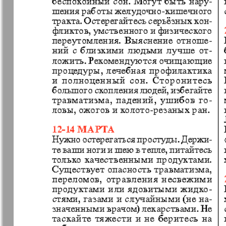
7плюс7я
Авангард
Анонс
Антенна
Афиша Augsburg
Бизнес
Ваша газета
Версия
Вечное
Восточная
сокровище
Германия