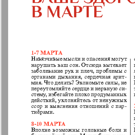
❬
Вюртембе
7
7
МК-Германия
МК-Герма
планета мнений
13
Новые Земляки
nord.Aktue
Panorama-mir
Партнер
19
1
25
Русский вояж
С
31
Архив необновляющихся на сайте изданий