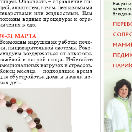
Диалог
Diploma
й
Дублин
Еврейск
инфоцентр
кий
ExPress
Жасми
ые
Здоровье
Игуана
iDEAL
Карьер
КП в Европе
КП Исп