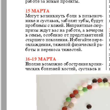
Германия плюс
Давай
Домашний
Домашни
кулинар
ресторан
Европа экспресс
Европейс
меридиан
Закон и люди
Зарубежн
записки
Известия BW
Изюм
Кенгуру
Клан