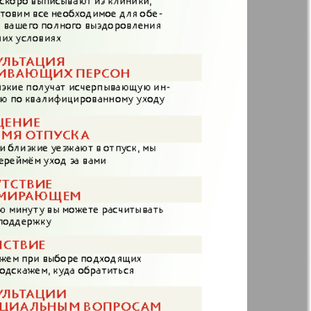
Англия
Аугсбург-сити
 парк
Будь здоров
-info
Вечерняя газета
.cz
Wadim