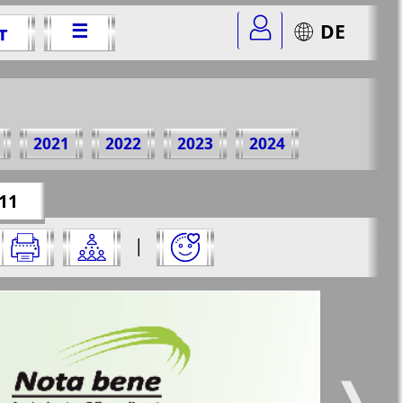
☰
DE
т
2014 г.
2021
2022
2023
2024
er=3&str=11
✖
11
на него:
|
✖
✖
✖
траницу и нажмите на нее:
 все
Город 511
5
6