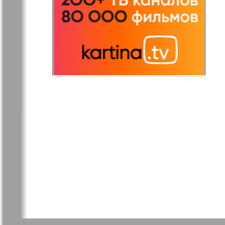
Остров там и тут
Ost-West
Panorama
Переселенец
Подруга
Районка-Nord-Ost-
Районка-S
Bremen-NRW
Редакция Берлин
Редакция
Германия
Рубеж
Русская Га