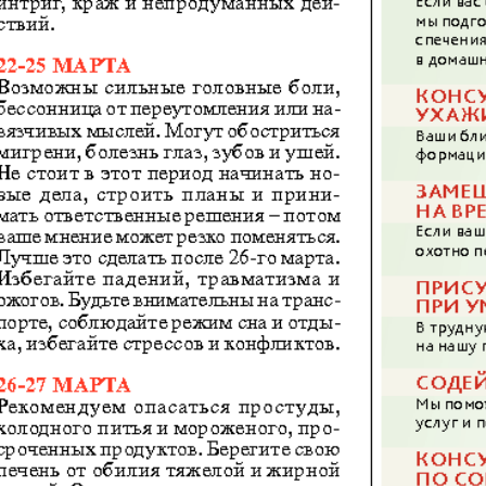
АйБолит
Акцент
Аргументы и
Артек
факты Европа
Бизнес мир
Бизнес
Вести
Вестник
Восточный
Vizainfo
курьер