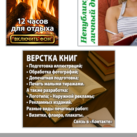
Отдыхай-Купи-
Партнер
продай
Пражский
Пражск
телеграф
экспрес
üd-West
Районка-Nord-Ost-
Районк
Bremen
Рейнская газета
Рецепт
зета
Русская Мысль
Русская
Швейц