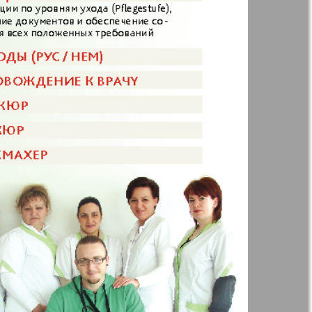
t
Дом и семья
ая газета
Еврейская
панорама
н
Жизнь женщины
Идеальная фирма
а
Катюша
ания
Крот в Германии