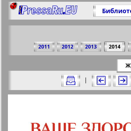
Библиот
Поделит
2011
2012
2013
2014
https://p
Ж
Все номера журнала "Афиша Augsburg
|
Актуальные газеты и журналы
Страницы журнала "Афиша 
Апельсин
Баден-
1