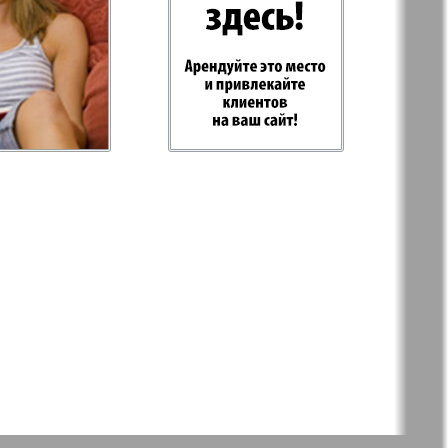
-север
Парус
ий
PRO Women
с
Europe
а-West
Регион
ы здоровья
Heimat-Родина
Русское слово
ария