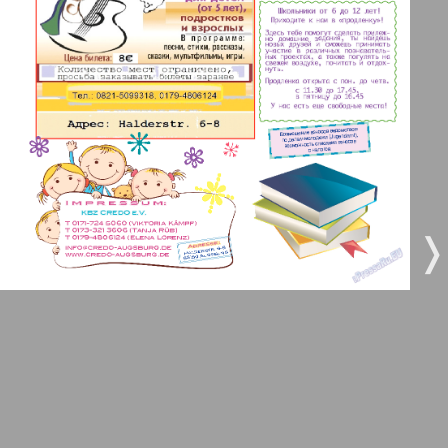
3
4
Все pro все
5
6
Город 511
МК-Германия планета мнений
7
8
9
10
МК-Германия
❬
❭
9
10
Мост
11
12
MIX-Markt Zeitung
Наше время
13
14