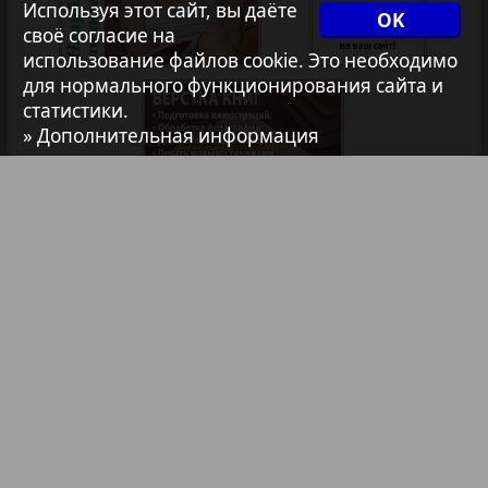
Используя этот сайт, вы даёте
35
36
OK
1
2
своё согласие на
Архив необновляющихся на сайте изданий
использование файлов cookie. Это необходимо
для нормального функционирования сайта и
статистики.
7плюс7я
» Дополнительная информация
Авангард
АйБолит
Библиотека
Анонсы
Акцент
Реклама в газетах и журналах
Англия
Реклама на телевидении
Реклама в социальных сетях
Анонс