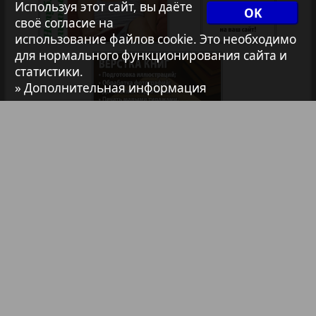
Используя этот сайт, вы даёте
35
36
OK
1
2
своё согласие на
Архив необновляющихся на сайте изданий
использование файлов cookie. Это необходимо
для нормального функционирования сайта и
статистики.
7плюс7я
» Дополнительная информация
Авангард
АйБолит
Библиотека
Анонсы
Акцент
Реклама в газетах и журналах
Англия
Реклама на телевидении
Реклама в социальных сетях
Анонс