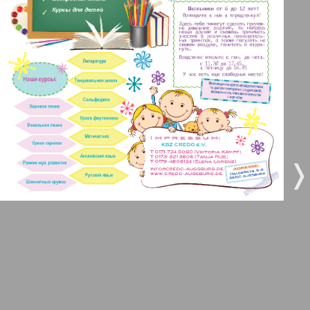
3
4
Все pro все
5
6
Город 511
МК-Германия планета мнений
7
8
9
10
МК-Германия
❬
❭
9
10
Мост
11
12
MIX-Markt Zeitung
Наше время
13
14