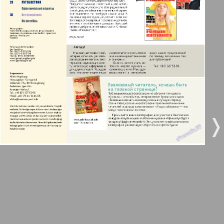
3
4
Все pro все
5
6
Город 511
МК-Германия планета мнений
7
8
9
10
МК-Германия
❬
❭
9
10
Мост
11
12
MIX-Markt Zeitung
Наше время
13
14