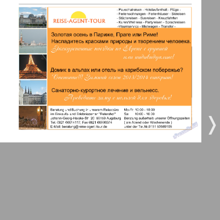
3
4
Все pro все
5
6
Город 511
МК-Германия планета мнений
7
8
10
9
МК-Германия
❬
❭
9
10
Мост
11
12
MIX-Markt Zeitung
Наше время
13
14