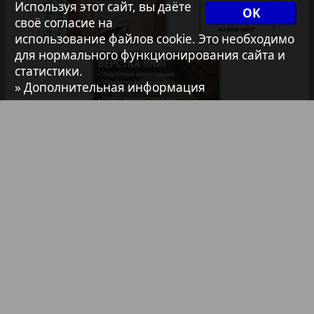
Используя этот сайт, вы даёте
35
36
OK
1
2
своё согласие на
Архив необновляющихся на сайте изданий
использование файлов cookie. Это необходимо
для нормального функционирования сайта и
статистики.
7плюс7я
» Дополнительная информация
Авангард
АйБолит
Библиотека
Анонсы
Акцент
Реклама в газетах и журналах
Англия
Реклама на телевидении
Реклама в социальных сетях
Анонс