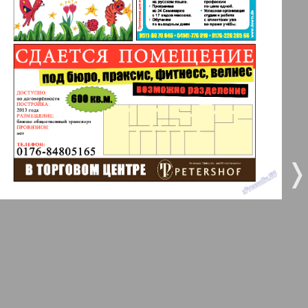
3
4
Все pro все
5
6
Город 511
МК-Германия планета мнений
7
8
10
9
МК-Германия
❬
❭
9
10
Мост
11
12
MIX-Markt Zeitung
Наше время
13
14