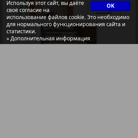
Используя этот сайт, вы даёте
35
36
OK
1
2
своё согласие на
Архив необновляющихся на сайте изданий
использование файлов cookie. Это необходимо
для нормального функционирования сайта и
статистики.
7плюс7я
» Дополнительная информация
Авангард
АйБолит
Библиотека
Анонсы
Акцент
Реклама в газетах и журналах
Англия
Реклама на телевидении
Реклама в социальных сетях
Анонс