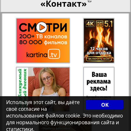
«Контакт»
28
27
Переселенческий вестник
12
17
Рейнское время
29
30
Русский вояж
31
32
Страна
33
34
Телеграф NRW
3
8
Используя этот сайт, вы даёте
OK
своё согласие на
Христианская газета
35
36
использование файлов cookie. Это необходимо
для нормального функционирования сайта и
статистики.