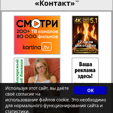
«Контакт»
27
28
Переселенческий вестник
12
17
Рейнское время
29
30
Русский вояж
31
32
Страна
33
34
Телеграф NRW
3
7
Используя этот сайт, вы даёте
OK
своё согласие на
Христианская газета
35
36
использование файлов cookie. Это необходимо
для нормального функционирования сайта и
статистики.