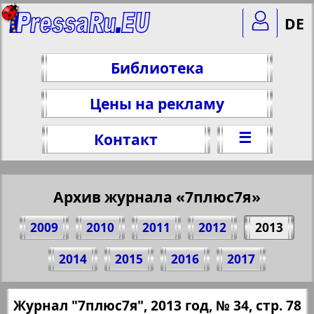
DE
Библиотека
Цены на рекламу
☰
Контакт
Архив журнала «7плюс7я»
2009
2010
2011
2012
2013
Поделитесь 78 стр. журнала "7плюс7я",
2014
2015
2016
2017
№ 34, 2013 г.
(Нажмите, чтобы скопировать ссылку)
✖
Журнал "7плюс7я", 2013 год, № 34, стр. 78
Все номера журнала "7плюс7я" за