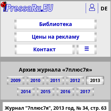
DE
Библиотека
Цены на рекламу
☰
Контакт
Архив журнала «7плюс7я»
2009
2010
2011
2012
2013
Поделитесь 63 стр. журнала "7плюс7я",
2014
2015
2016
2017
№ 34, 2013 г.
(Нажмите, чтобы скопировать ссылку)
✖
Журнал "7плюс7я", 2013 год, № 34, стр. 63
Все номера журнала "7плюс7я" за