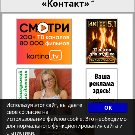
«Контакт»
27
28
Переселенческий вестник
12
17
Рейнское время
29
30
Русский вояж
31
32
Страна
33
34
Телеграф NRW
3
7
Используя этот сайт, вы даёте
OK
своё согласие на
Христианская газета
35
36
использование файлов cookie. Это необходимо
для нормального функционирования сайта и
статистики.