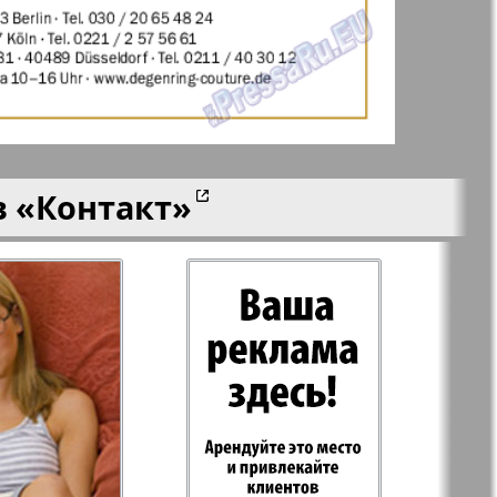
aktuell
LDK по-русски
ортугалии
Мила
в
«Контакт»
-сити
My City Frankfurt
am Main
азета
Наша марка
ия
Объектив EU