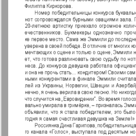
❬
Вюртембе
30
7
МК-Германия
МК-Герма
планета мнений
13
Новые Земляки
nord.Aktue
Panorama-mir
Партнер
19
3
25
Русский вояж
С
31
Архив необновляющихся на сайте изданий