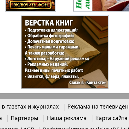
Отдыхай-Купи-
Партнер
продай
Пражский
Пражск
телеграф
экспрес
üd-West
Районка-Nord-Ost-
Районк
Bremen
Рейнская газета
Рецепт
 в газетах и журналах
Реклама на телевиде
зета
Русская Мысль
Русская
Швейц
а
Партнеры
Наша реклама
Карта сайта