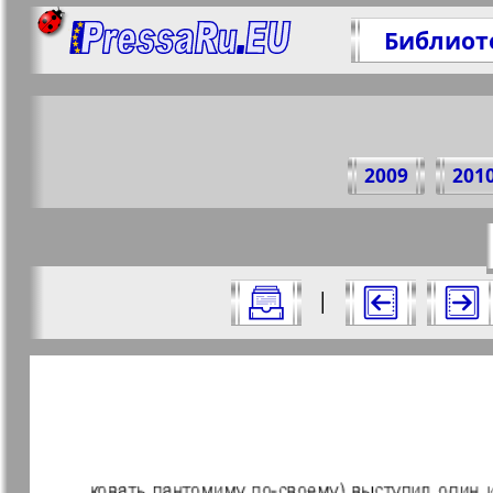
Библиот
Под
2009
201
https://
Все номера журнала "7плюс7я" за 20
|
Актуальные газеты и журналы
Страницы журнала "7пл
Апельсин
Баден-
1