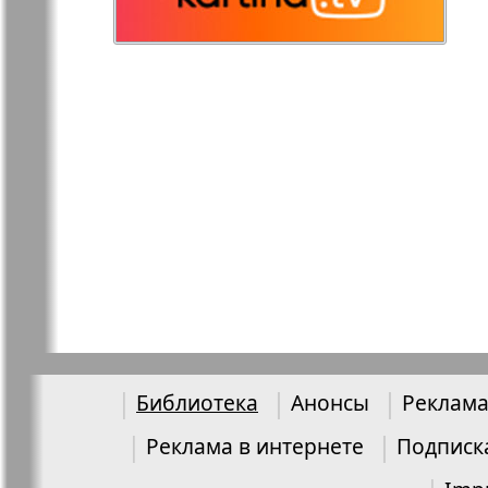
Остров там и тут
Ost-West
Panorama
Переселенец
Подруга
Районка-Nord-Ost-
Районка-S
Bremen-NRW
Редакция Берлин
Редакция
Германия
Библиотека
Анонсы
Реклама
Рубеж
Русская Га
Реклама в интернете
Подписк