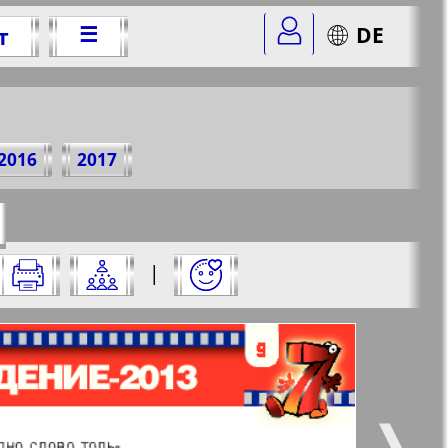
☰
DE
т
 г.
2016
2017
r=21&str=9
✖
|
✖
✖
✖
ницу и нажмите на нее:
 все
Город 511
5
6