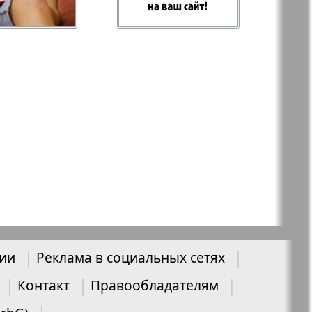
-север
Парус
ий
PRO Women
с
Europe
а-West
Регион
ы здоровья
Heimat-Родина
нии
Реклама в социальных сетях
Русское слово
ария
Контакт
Правообладателям