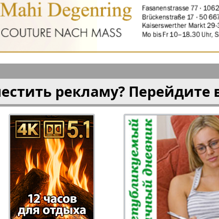
плюс!
Kulinar TV
Kurorte 
анкфурт
М-City
Маяк П
местить рекламу? Перейдите 
ия
Мост-Израиль
Мюнхен
Наша Газета
Наша Г
Италия
Ирланд
 газета
Новая Wолна
Норд