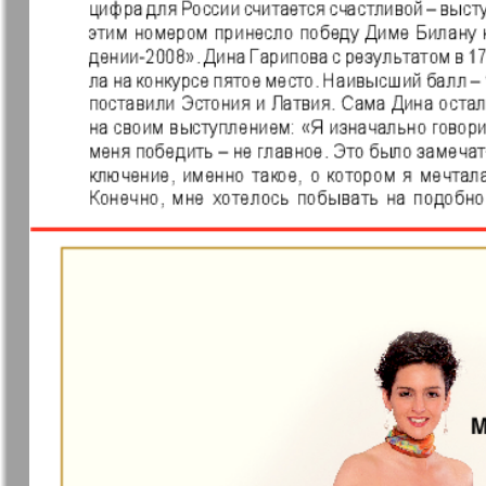
37
7плюс7я
Авангард
Анонс
Антенна
43
49
Афиша Augsburg
Бизнес
Ваша газета
Версия
55
Вечное
Восточная
61
сокровище
Германия