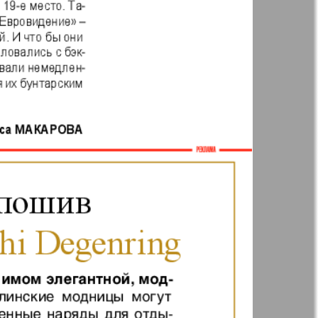
41
42
Англия
Аугсбург-сити
47
48
53
54
 парк
Будь здоров
-info
Вечерняя газета
59
60
.cz
Wadim
65
66