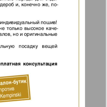
t
Дом и семья
71
72
ая газета
Еврейская
77
78
панорама
н
Жизнь женщины
83
84
Идеальная фирма
а
Катюша
ания
Крот в Германии