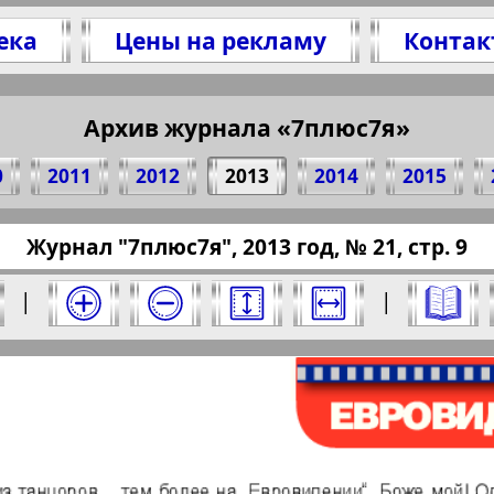
ека
Цены на рекламу
Контак
елитесь 9 стр. журнала "7плюс7я", № 21, 2013
(Нажмите, чтобы скопировать ссылку)
Архив журнала «7плюс7я»
0
2011
2012
2013
2014
2015
pressaru.eu/?pub=7-plus-semya&god=2013&nome
Журнал "7плюс7я", 2013 год, № 21, стр. 9
13 год. Выберите номер и нажмите на него:
|
|
Отправить
юс7я". Номер: 21, 2013 год. Выберите стра
Берлинский
Все pro
2
3
4