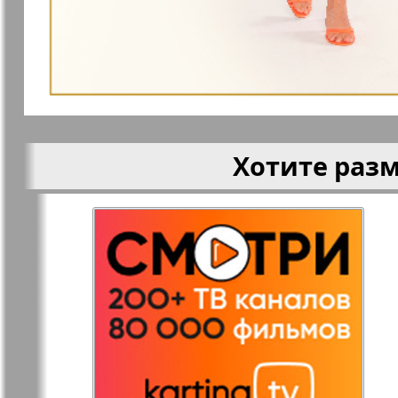
Кругозор
Кругозор 
Le Voyageur
Life in Фр
Хотите раз
Мир отдыха и
МК Испан
здоровья
Наш Иерусалим
Наш мир
Наше Турбюро
Нескучная