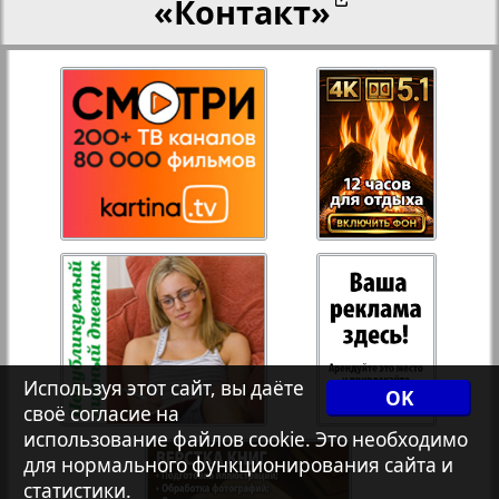
«Контакт»
27
28
Переселенческий вестник
12
17
Рейнское время
29
30
Русский вояж
31
32
Страна
33
34
Телеграф NRW
3
7
Используя этот сайт, вы даёте
OK
своё согласие на
Христианская газета
35
36
использование файлов cookie. Это необходимо
для нормального функционирования сайта и
статистики.