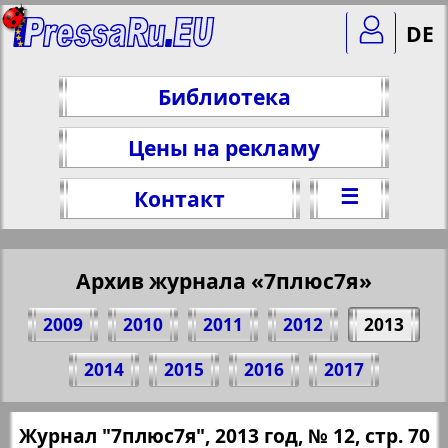
DE
Библиотека
Цены на рекламу
☰
Контакт
Архив журнала «7плюс7я»
2009
2010
2011
2012
2013
Поделитесь 70 стр. журнала "7плюс7я",
2014
2015
2016
2017
№ 12, 2013 г.
(Нажмите, чтобы скопировать ссылку)
✖
Журнал "7плюс7я", 2013 год, № 12, стр. 70
Все номера журнала "7плюс7я" за