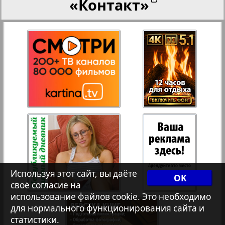
«Контакт»
27
28
Переселенческий вестник
12
17
Рейнское время
29
30
Русский вояж
31
32
Страна
33
34
Телеграф NRW
3
7
Используя этот сайт, вы даёте
OK
своё согласие на
Христианская газета
35
36
использование файлов cookie. Это необходимо
для нормального функционирования сайта и
статистики.