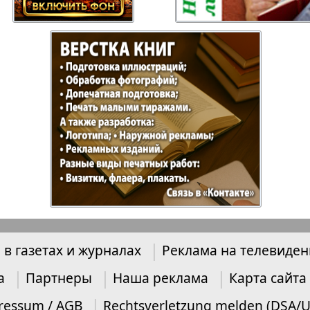
Отдыхай-Купи-
Партнер
продай
Пражский
Пражск
телеграф
экспрес
üd-West
Районка-Nord-Ost-
Районк
Bremen
Рейнская газета
Рецепт
 в газетах и журналах
Реклама на телевиде
зета
Русская Мысль
Русская
а
Партнеры
Наша реклама
Карта сайта
Швейц
ressum / AGB
Rechtsverletzung melden (DSA/