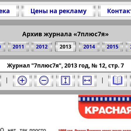
ека
Цены на рекламу
Контак
елитесь 7 стр. журнала "7плюс7я", № 12, 2013
(Нажмите, чтобы скопировать ссылку)
Архив журнала «7плюс7я»
0
2011
2012
2013
2014
2015
pressaru.eu/?pub=7-plus-semya&god=2013&nome
Журнал "7плюс7я", 2013 год, № 12, стр. 7
13 год. Выберите номер и нажмите на него:
|
|
Отправить
юс7я". Номер: 12, 2013 год. Выберите стра
Берлинский
Все pro
2
3
4