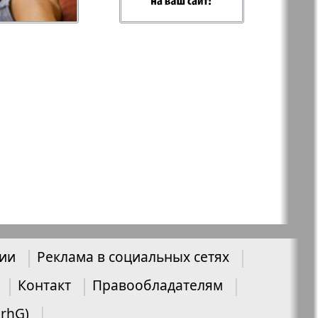
-север
Парус
ий
PRO Women
с
Europe
а-West
Регион
ы здоровья
Heimat-Родина
нии
Реклама в социальных сетях
Русское слово
Контакт
Правообладателям
ария
UrhG)