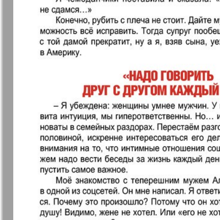
❬
Вюртембе
30
7
МК-Германия
МК-Герма
планета мнений
13
Новые Земляки
nord.Aktue
Panorama-mir
Партнер
19
3
25
Русский вояж
С
31
Архив необновляющихся на сайте изданий