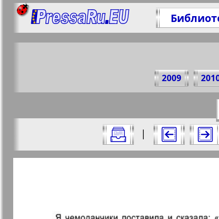
Библиот
Под
2009
201
https://
Все номера журнала "7плюс7я" за 20
|
Актуальные газеты и журналы
Страницы журнала "7пл
Апельсин
Баден-
1