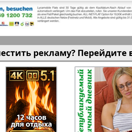
плюс!
Kulinar TV
Kurorte 
анкфурт
М-City
Маяк П
местить рекламу? Перейдите 
ия
Мост-Израиль
Мюнхен
Наша Газета
Наша Г
Италия
Ирланд
 газета
Новая Wолна
Норд