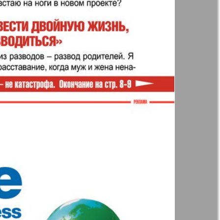
41
42
Англия
Аугсбург-сити
47
48
53
54
 парк
Будь здоров
-info
Вечерняя газета
59
60
.cz
Wadim
65
66