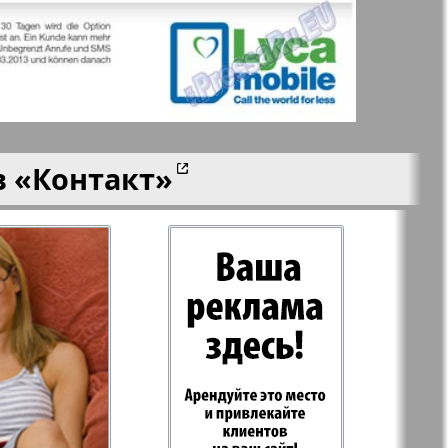
aktuell
LDK по-русски
ортугалии
Мила
в
«Контакт»
-сити
My City Frankfurt
am Main
азета
Наша марка
ия
Объектив EU