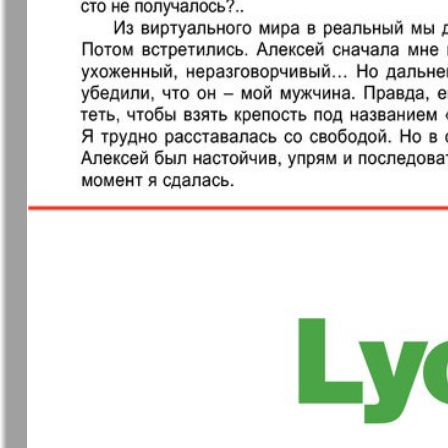
37
7плюс7я
Авангард
Анонс
Антенна
43
49
Афиша Augsburg
Бизнес
Ваша газета
Версия
55
Вечное
Восточная
61
сокровище
Германия