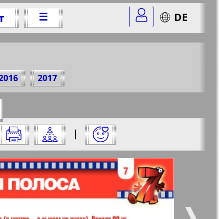
☰
DE
т
 г.
2016
2017
r=12&str=7
✖
|
✖
✖
✖
ницу и нажмите на нее:
 все
Город 511
5
6