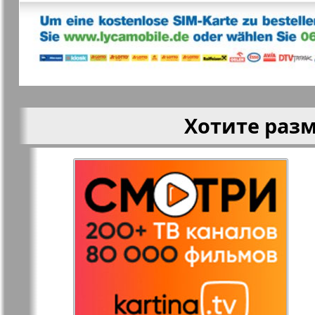
Кругозор
Кругозор 
Le Voyageur
Life in Фр
Хотите раз
Мир отдыха и
МК Испан
здоровья
Наш Иерусалим
Наш мир
Наше Турбюро
Нескучная