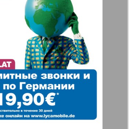
t
Дом и семья
71
72
ая газета
Еврейская
77
78
панорама
н
Жизнь женщины
83
84
Идеальная фирма
а
Катюша
ания
Крот в Германии