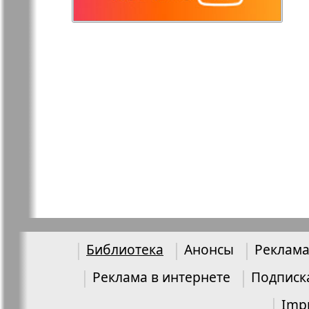
Остров там и тут
Ost-West
Panorama
Переселенец
Подруга
Районка-Nord-Ost-
Районка-S
Bremen-NRW
Редакция Берлин
Редакция
Германия
Библиотека
Анонсы
Реклама
Рубеж
Русская Га
Реклама в интернете
Подписк
Imp