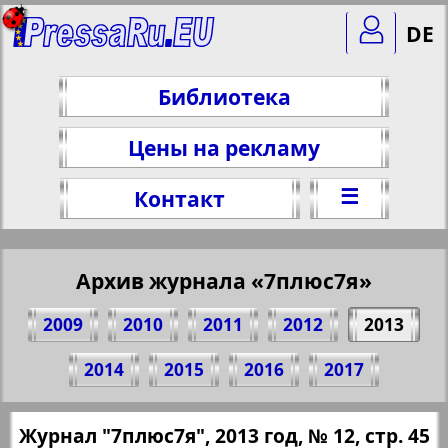
DE
Библиотека
Цены на рекламу
☰
Контакт
Архив журнала «7плюс7я»
2009
2010
2011
2012
2013
Поделитесь 45 стр. журнала "7плюс7я",
2014
2015
2016
2017
№ 12, 2013 г.
(Нажмите, чтобы скопировать ссылку)
✖
Журнал "7плюс7я", 2013 год, № 12, стр. 45
Все номера журнала "7плюс7я" за