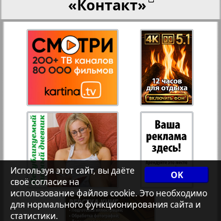
«Контакт»
27
28
Переселенческий вестник
12
17
Рейнское время
29
30
Русский вояж
31
32
Страна
33
34
Телеграф NRW
3
7
Используя этот сайт, вы даёте
OK
своё согласие на
Христианская газета
35
36
использование файлов cookie. Это необходимо
для нормального функционирования сайта и
статистики.