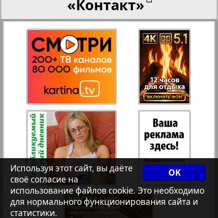
«Контакт»
28
27
Переселенческий вестник
12
17
Рейнское время
29
30
Русский вояж
31
32
Страна
33
34
Телеграф NRW
3
7
Используя этот сайт, вы даёте
OK
своё согласие на
Христианская газета
35
36
использование файлов cookie. Это необходимо
для нормального функционирования сайта и
статистики.