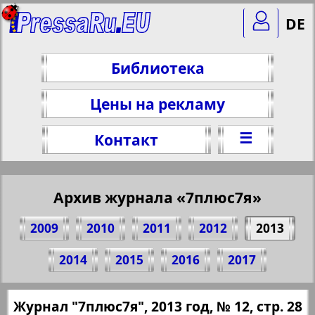
DE
Библиотека
Цены на рекламу
☰
Контакт
Архив журнала «7плюс7я»
2009
2010
2011
2012
2013
Поделитесь 28 стр. журнала "7плюс7я",
2014
2015
2016
2017
№ 12, 2013 г.
(Нажмите, чтобы скопировать ссылку)
✖
Журнал "7плюс7я", 2013 год, № 12, стр. 28
Все номера журнала "7плюс7я" за