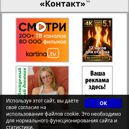
«Контакт»
27
28
Переселенческий вестник
12
17
Рейнское время
29
30
Русский вояж
31
32
Страна
33
34
Телеграф NRW
3
8
Используя этот сайт, вы даёте
OK
своё согласие на
Христианская газета
35
36
использование файлов cookie. Это необходимо
для нормального функционирования сайта и
статистики.