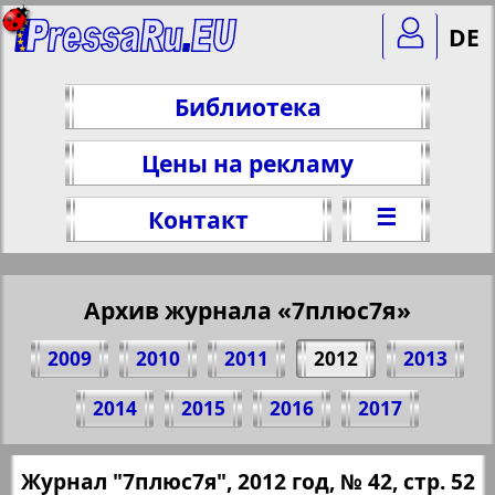
DE
Библиотека
Цены на рекламу
☰
Контакт
Архив журнала «7плюс7я»
2009
2010
2011
2012
2013
Поделитесь 52 стр. журнала "7плюс7я",
2014
2015
2016
2017
№ 42, 2012 г.
(Нажмите, чтобы скопировать ссылку)
✖
Журнал "7плюс7я", 2012 год, № 42, стр. 52
Все номера журнала "7плюс7я" за