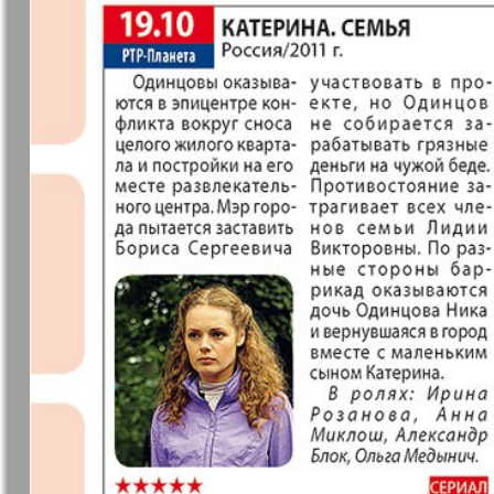
37
7плюс7я
Авангард
Анонс
Антенна
43
49
Афиша Augsburg
Бизнес
Ваша газета
Версия
55
Вечное
Восточная
61
сокровище
Германия