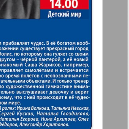
41
42
Англия
Аугсбург-сити
47
48
53
54
 парк
Будь здоров
-info
Вечерняя газета
59
60
.cz
Wadim
65
66