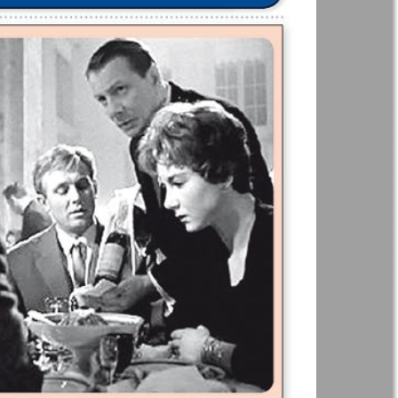
t
Дом и семья
71
72
ая газета
Еврейская
77
78
панорама
н
Жизнь женщины
83
84
Идеальная фирма
а
Катюша
ания
Крот в Германии