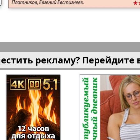
плюс!
Kulinar TV
Kurorte 
анкфурт
М-City
Маяк П
местить рекламу? Перейдите 
ия
Мост-Израиль
Мюнхен
Наша Газета
Наша Г
Италия
Ирланд
 газета
Новая Wолна
Норд