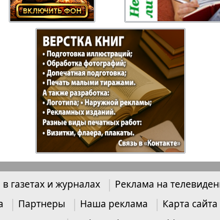
Отдыхай-Купи-
Партнер
продай
Пражский
Пражск
телеграф
экспрес
üd-West
Районка-Nord-Ost-
Районк
Bremen
Рейнская газета
Рецепт
 в газетах и журналах
Реклама на телевиде
зета
Русская Мысль
Русская
Швейц
а
Партнеры
Наша реклама
Карта сайта