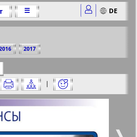
☰
DE
т
2 г.
2016
2017
=42&str=28
✖
|
✖
✖
✖
ницу и нажмите на нее:
 все
Город 511
5
6