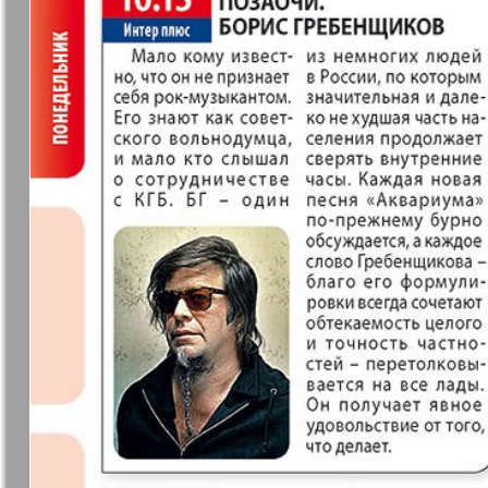
❬
Вюртембе
30
7
МК-Германия
МК-Герма
планета мнений
13
Новые Земляки
nord.Aktue
Panorama-mir
Партнер
19
3
25
Русский вояж
С
31
Архив необновляющихся на сайте изданий