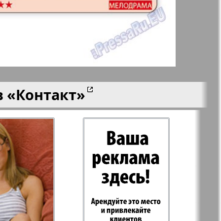
aktuell
LDK по-русски
ортугалии
Мила
в
«Контакт»
-сити
My City Frankfurt
am Main
азета
Наша марка
ия
Объектив EU