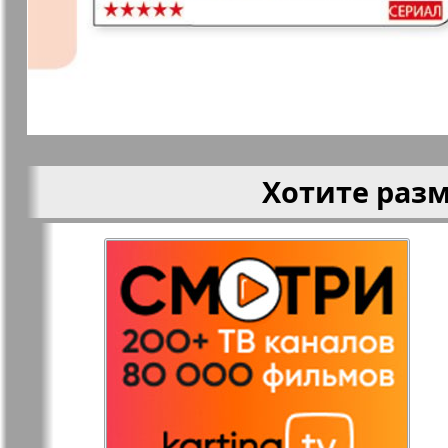
Кругозор
Кругозор 
Le Voyageur
Life in Фр
Хотите раз
Мир отдыха и
МК Испан
здоровья
Наш Иерусалим
Наш мир
Наше Турбюро
Нескучная