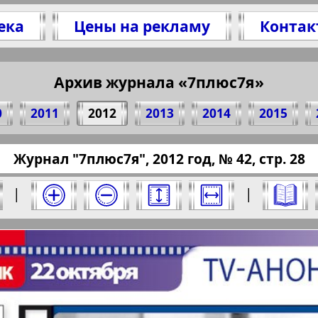
ека
Цены на рекламу
Контак
литесь 28 стр. журнала "7плюс7я", № 42, 201
(Нажмите, чтобы скопировать ссылку)
Архив журнала «7плюс7я»
0
2011
2012
2013
2014
2015
ressaru.eu/?pub=7-plus-semya&god=2012&nomer
Журнал "7плюс7я", 2012 год, № 42, стр. 28
12 год. Выберите номер и нажмите на него:
|
|
Отправить
юс7я". Номер: 42, 2012 год. Выберите стра
Берлинский
Все pro
2
3
4