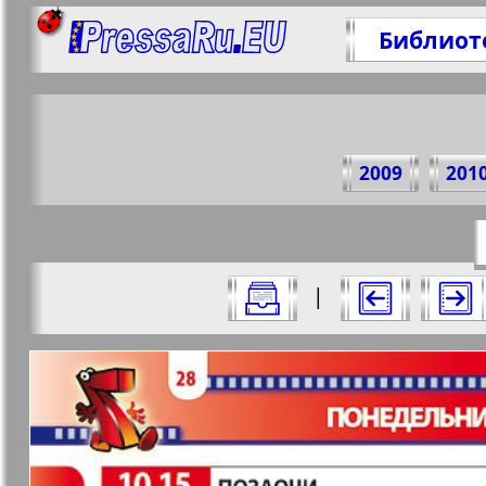
Библиот
Поде
2009
201
https://p
Все номера журнала "7плюс7я" за 20
|
Актуальные газеты и журналы
Страницы журнала "7пл
Апельсин
Баден-
1