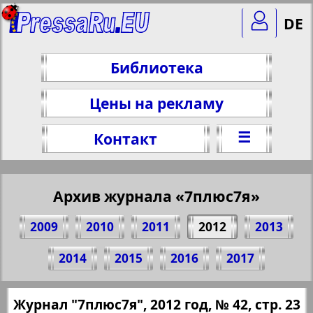
DE
Библиотека
Цены на рекламу
☰
Контакт
Архив журнала «7плюс7я»
2009
2010
2011
2012
2013
Поделитесь 23 стр. журнала "7плюс7я",
2014
2015
2016
2017
№ 42, 2012 г.
(Нажмите, чтобы скопировать ссылку)
✖
Журнал "7плюс7я", 2012 год, № 42, стр. 23
Все номера журнала "7плюс7я" за