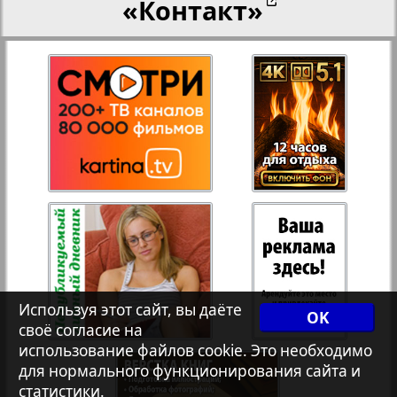
«Контакт»
27
28
Переселенческий вестник
12
17
Рейнское время
29
30
Русский вояж
31
32
Страна
33
34
Телеграф NRW
3
8
Используя этот сайт, вы даёте
OK
своё согласие на
Христианская газета
35
36
использование файлов cookie. Это необходимо
для нормального функционирования сайта и
статистики.