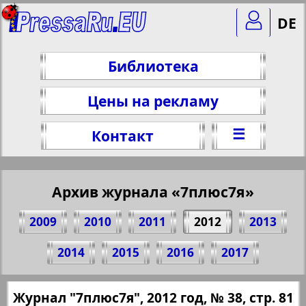
DE
Библиотека
Цены на рекламу
☰
Контакт
Архив журнала «7плюс7я»
2009
2010
2011
2012
2013
Поделитесь 81 стр. журнала "7плюс7я",
2014
2015
2016
2017
№ 38, 2012 г.
(Нажмите, чтобы скопировать ссылку)
✖
Журнал "7плюс7я", 2012 год, № 38, стр. 81
Все номера журнала "7плюс7я" за