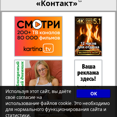
«Контакт»
27
28
Переселенческий вестник
12
17
Рейнское время
29
30
Русский вояж
31
32
Страна
33
34
Телеграф NRW
3
8
Используя этот сайт, вы даёте
OK
своё согласие на
Христианская газета
35
36
использование файлов cookie. Это необходимо
для нормального функционирования сайта и
статистики.