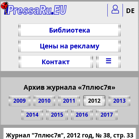
DE
Библиотека
Цены на рекламу
☰
Контакт
Архив журнала «7плюс7я»
2009
2010
2011
2012
2013
Поделитесь 33 стр. журнала "7плюс7я",
2014
2015
2016
2017
№ 38, 2012 г.
(Нажмите, чтобы скопировать ссылку)
✖
Журнал "7плюс7я", 2012 год, № 38, стр. 33
Все номера журнала "7плюс7я" за