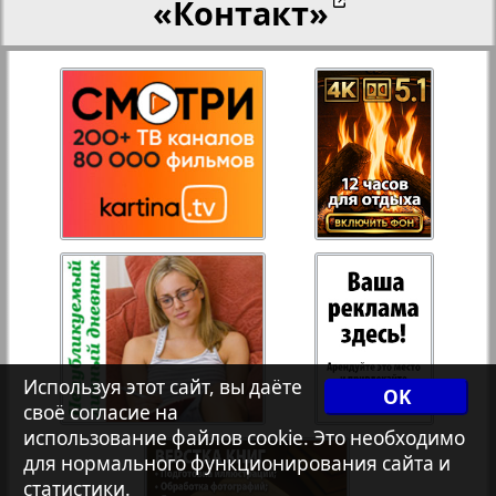
«Контакт»
27
28
Переселенческий вестник
12
17
Рейнское время
29
30
Русский вояж
31
32
Страна
33
34
Телеграф NRW
3
8
Используя этот сайт, вы даёте
OK
своё согласие на
Христианская газета
35
36
использование файлов cookie. Это необходимо
для нормального функционирования сайта и
статистики.