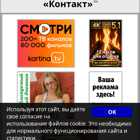
«Контакт»
27
28
Переселенческий вестник
12
17
Рейнское время
29
30
Русский вояж
31
32
Страна
33
34
Телеграф NRW
3
8
Используя этот сайт, вы даёте
OK
своё согласие на
Христианская газета
35
36
использование файлов cookie. Это необходимо
для нормального функционирования сайта и
статистики.