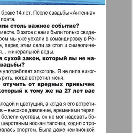
t
Дом и семья
71
72
ая газета
Еврейская
77
78
панорама
н
Жизнь женщины
83
84
Идеальная фирма
а
Катюша
ания
Крот в Германии