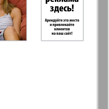
-север
Парус
ий
PRO Women
с
Europe
а-West
Регион
ы здоровья
Heimat-Родина
Русское слово
ария