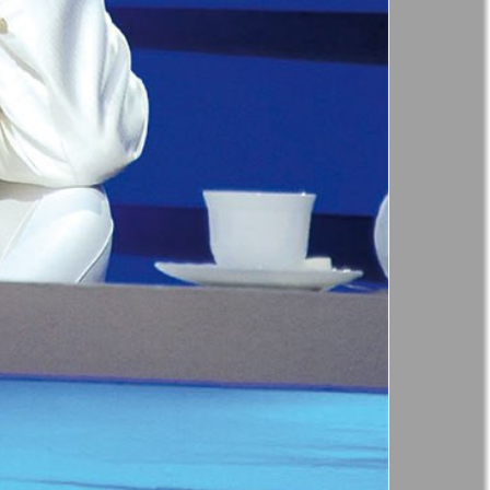
41
42
Англия
Аугсбург-сити
47
48
53
54
 парк
Будь здоров
-info
Вечерняя газета
59
60
.cz
Wadim
65
66