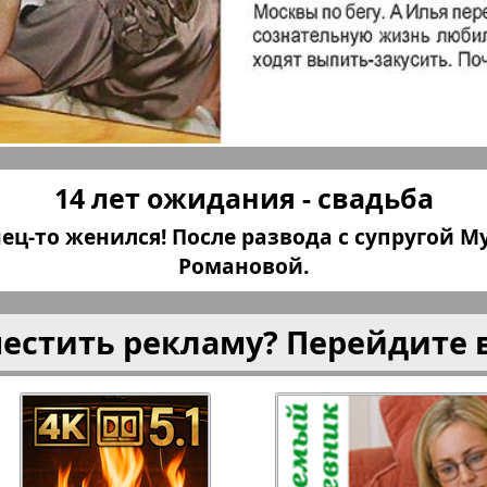
плюс!
Kulinar TV
Kurorte 
анкфурт
М-City
Маяк П
14 лет ожидания - свадьба
ия
Мост-Израиль
Мюнхен
ец-то женился! После развода с супругой 
Романовой.
Наша Газета
Наша Г
местить рекламу? Перейдите 
Италия
Ирланд
 газета
Новая Wолна
Норд