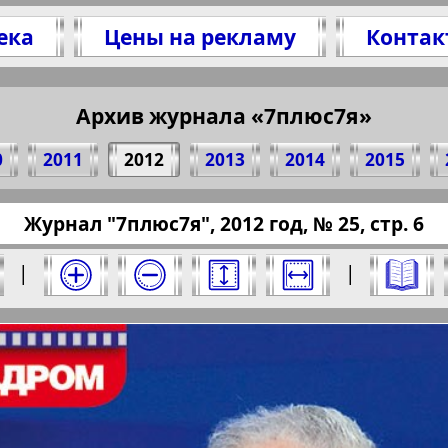
ека
Цены на рекламу
Контак
елитесь 6 стр. журнала "7плюс7я", № 25, 2012
(Нажмите, чтобы скопировать ссылку)
Архив журнала «7плюс7я»
0
2011
2012
2013
2014
2015
pressaru.eu/?pub=7-plus-semya&god=2012&nome
Журнал "7плюс7я", 2012 год, № 25, стр. 6
12 год. Выберите номер и нажмите на него:
|
|
Отправить
юс7я". Номер: 25, 2012 год. Выберите стра
Берлинский
Все pro
2
3
4