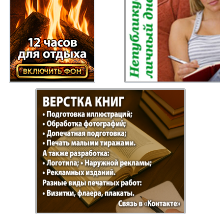
Отдыхай-Купи-
Партнер
продай
Пражский
Пражск
телеграф
экспрес
üd-West
Районка-Nord-Ost-
Районк
Bremen
Рейнская газета
Рецепт
зета
Русская Мысль
Русская
Швейц