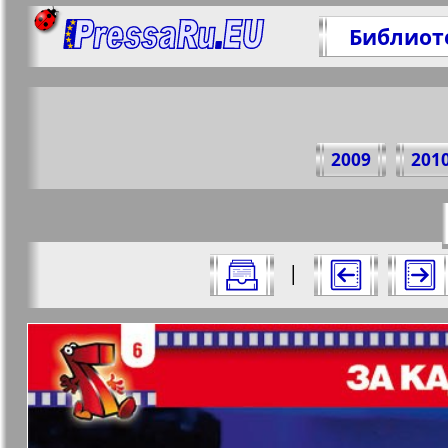
Библиот
Под
2009
201
https://
Все номера журнала "7плюс7я" за 20
|
Актуальные газеты и журналы
Страницы журнала "7пл
Апельсин
Баден-
1