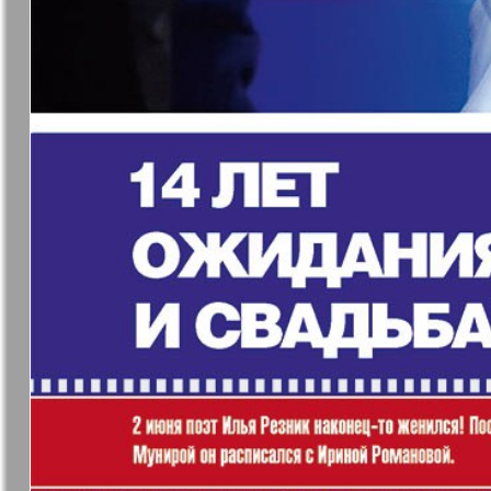
37
7плюс7я
Авангард
Анонс
Антенна
43
49
Афиша Augsburg
Бизнес
Ваша газета
Версия
55
Вечное
Восточная
61
сокровище
Германия