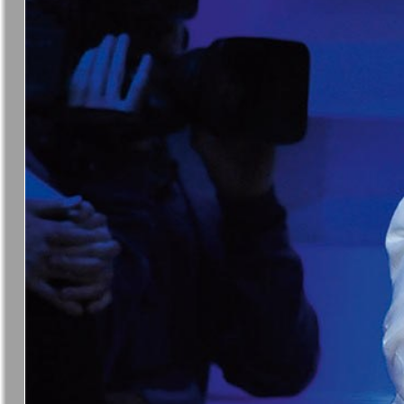
❬
Вюртембе
30
7
МК-Германия
МК-Герма
планета мнений
13
Новые Земляки
nord.Aktue
Panorama-mir
Партнер
19
3
25
Русский вояж
С
31
Архив необновляющихся на сайте изданий