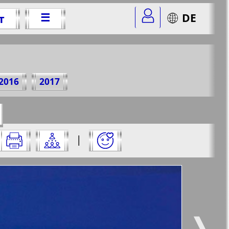
☰
DE
т
 г.
2016
2017
r=25&str=6
✖
|
✖
✖
✖
ницу и нажмите на нее:
 все
Город 511
6
5