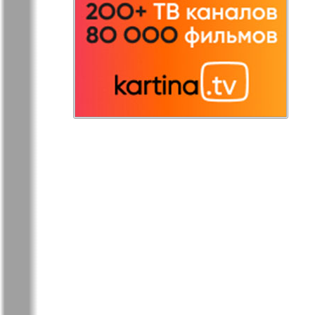
Остров там и тут
Ost-West
Panorama
Переселенец
Подруга
Районка-Nord-Ost-
Районка-S
Bremen-NRW
Редакция Берлин
Редакция
Германия
Рубеж
Русская Га