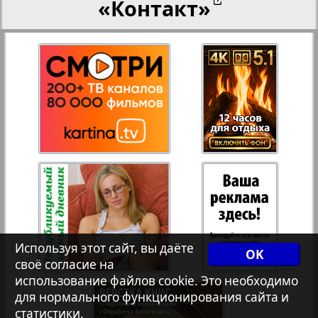
«Контакт»
27
28
Переселенческий вестник
12
17
Рейнское время
29
30
Русский вояж
31
32
Страна
33
34
Телеграф NRW
3
8
Используя этот сайт, вы даёте
OK
своё согласие на
Христианская газета
35
36
использование файлов cookie. Это необходимо
для нормального функционирования сайта и
статистики.