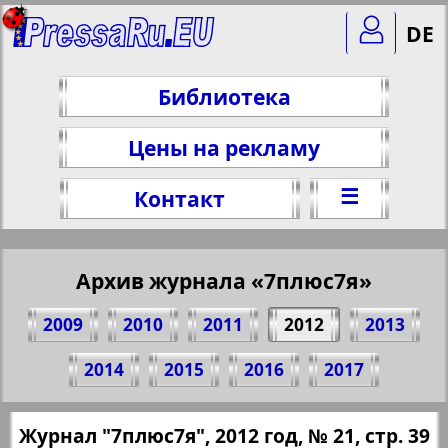
DE
Библиотека
Цены на рекламу
☰
Контакт
Архив журнала «7плюс7я»
2009
2010
2011
2012
2013
Поделитесь 39 стр. журнала "7плюс7я",
2014
2015
2016
2017
№ 21, 2012 г.
(Нажмите, чтобы скопировать ссылку)
✖
Журнал "7плюс7я", 2012 год, № 21, стр. 39
Все номера журнала "7плюс7я" за