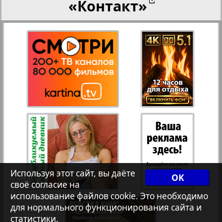
«Контакт»
27
28
Переселенческий вестник
12
18
Рейнское время
29
30
Русский вояж
31
32
Страна
33
34
Телеграф NRW
3
8
Используя этот сайт, вы даёте
OK
своё согласие на
Христианская газета
35
36
использование файлов cookie. Это необходимо
для нормального функционирования сайта и
статистики.