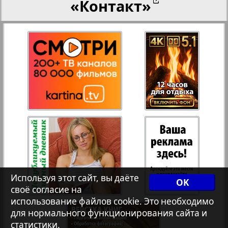
«Контакт»
27
28
Переселенческий вестник
12
18
Рейнское время
29
30
Русский вояж
31
32
Страна
33
34
Телеграф NRW
3
8
Используя этот сайт, вы даёте
OK
своё согласие на
Христианская газета
35
36
использование файлов cookie. Это необходимо
для нормального функционирования сайта и
статистики.