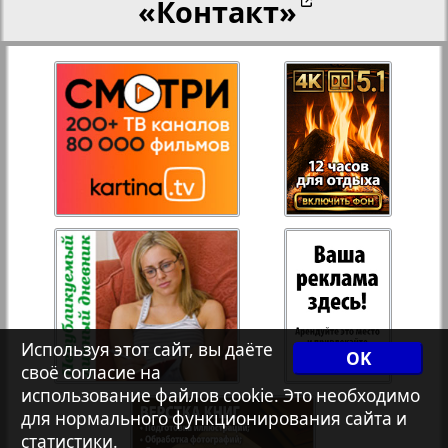
«Контакт»
27
28
Переселенческий вестник
18
12
Рейнское время
29
30
Русский вояж
31
32
Страна
33
34
Телеграф NRW
3
8
Используя этот сайт, вы даёте
OK
своё согласие на
Христианская газета
35
36
использование файлов cookie. Это необходимо
для нормального функционирования сайта и
статистики.