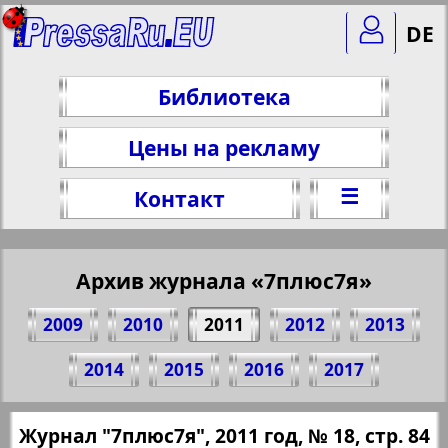
DE
Библиотека
Цены на рекламу
☰
Контакт
Архив журнала «7плюс7я»
2009
2010
2011
2012
2013
Поделитесь 84 стр. журнала "7плюс7я",
2014
2015
2016
2017
№ 18, 2011 г.
(Нажмите, чтобы скопировать ссылку)
✖
Журнал "7плюс7я", 2011 год, № 18, стр. 84
Все номера журнала "7плюс7я" за