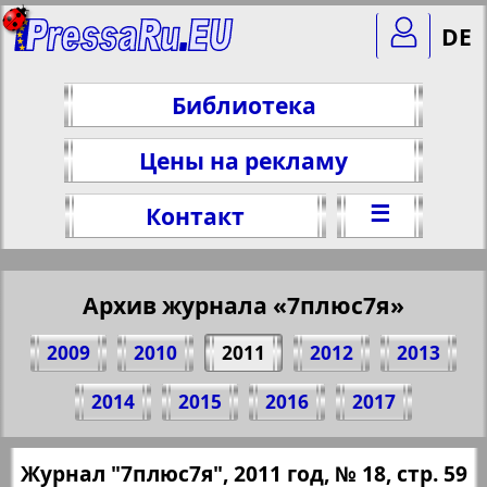
DE
Библиотека
Цены на рекламу
☰
Контакт
Архив журнала «7плюс7я»
2009
2010
2011
2012
2013
Поделитесь 59 стр. журнала "7плюс7я",
2014
2015
2016
2017
№ 18, 2011 г.
(Нажмите, чтобы скопировать ссылку)
✖
Журнал "7плюс7я", 2011 год, № 18, стр. 59
Все номера журнала "7плюс7я" за