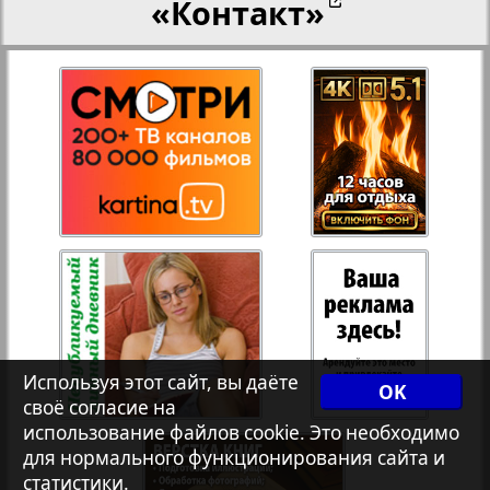
«Контакт»
27
28
Переселенческий вестник
18
12
Рейнское время
29
30
Русский вояж
31
32
Страна
33
34
Телеграф NRW
3
8
Используя этот сайт, вы даёте
OK
своё согласие на
Христианская газета
35
36
использование файлов cookie. Это необходимо
для нормального функционирования сайта и
статистики.