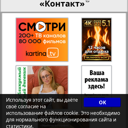
«Контакт»
27
28
Переселенческий вестник
18
12
Рейнское время
29
30
Русский вояж
31
32
Страна
33
34
Телеграф NRW
3
8
Используя этот сайт, вы даёте
OK
своё согласие на
Христианская газета
35
36
использование файлов cookie. Это необходимо
для нормального функционирования сайта и
статистики.