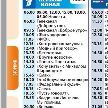
❬
Вюртембе
30
7
МК-Германия
МК-Герма
планета мнений
13
Новые Земляки
nord.Aktue
Panorama-mir
Партнер
19
3
25
Русский вояж
С
31
Архив необновляющихся на сайте изданий