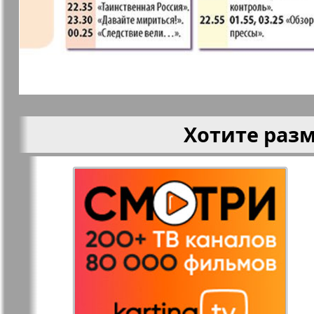
Кругозор
Кругозор 
Le Voyageur
Life in Фр
Хотите раз
Мир отдыха и
МК Испан
здоровья
Наш Иерусалим
Наш мир
Наше Турбюро
Нескучная