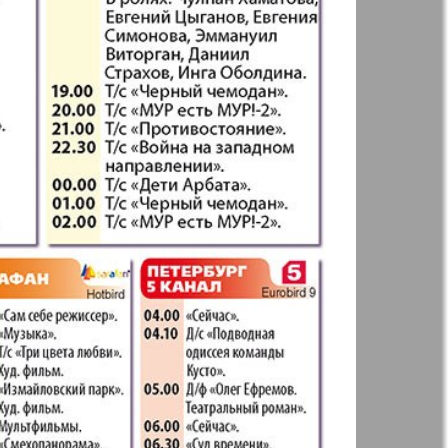
41
42
Англия
Аугсбург-сити
47
48
53
54
 парк
Будь здоров
-info
Вечерняя газета
59
60
.cz
Wadim
65
66