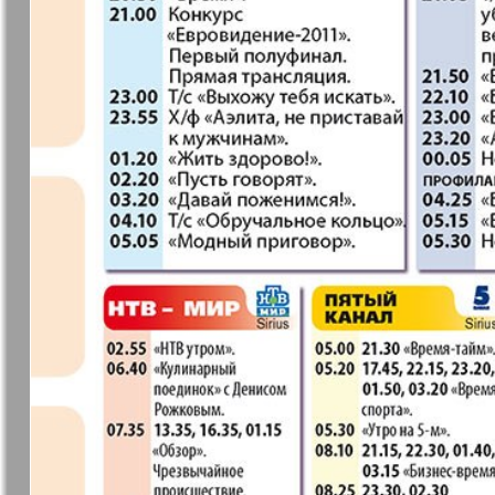
37
7плюс7я
Авангард
Анонс
Антенна
43
49
Афиша Augsburg
Бизнес
Ваша газета
Версия
55
Вечное
Восточная
61
сокровище
Германия