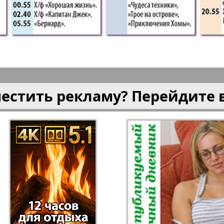
плюс!
Kulinar TV
Kurorte 
анкфурт
М-City
Маяк П
местить рекламу? Перейдите 
ия
Мост-Израиль
Мюнхен
Наша Газета
Наша Г
Италия
Ирланд
 газета
Новая Wолна
Норд