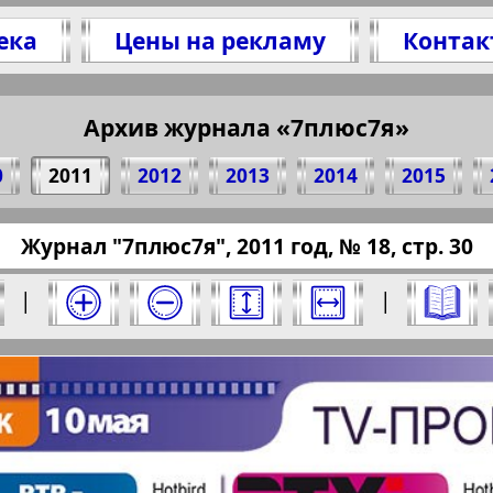
ека
Цены на рекламу
Контак
литесь 30 стр. журнала "7плюс7я", № 18, 201
(Нажмите, чтобы скопировать ссылку)
Архив журнала «7плюс7я»
0
2011
2012
2013
2014
2015
ressaru.eu/?pub=7-plus-semya&god=2011&nomer
Журнал "7плюс7я", 2011 год, № 18, стр. 30
11 год. Выберите номер и нажмите на него:
|
|
Отправить
юс7я". Номер: 18, 2011 год. Выберите стра
Берлинский
Все pro
2
3
4