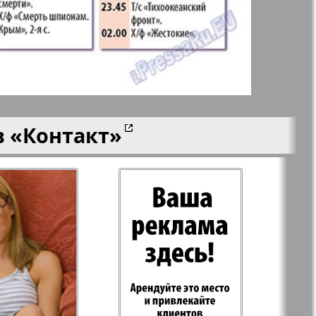
aktuell
LDK по-русски
ортугалии
Мила
в
«Контакт»
-сити
My City Frankfurt
am Main
азета
Наша марка
ия
Объектив EU