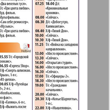
t
Дом и семья
71
72
ая газета
Еврейская
77
78
панорама
н
Жизнь женщины
83
84
Идеальная фирма
а
Катюша
ания
Крот в Германии