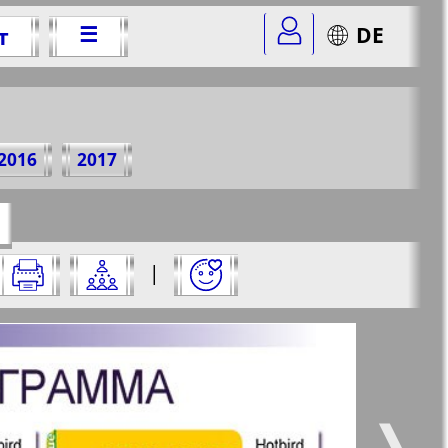
☰
DE
т
1 г.
2016
2017
=18&str=30
✖
|
✖
✖
✖
ницу и нажмите на нее:
 все
Город 511
5
6