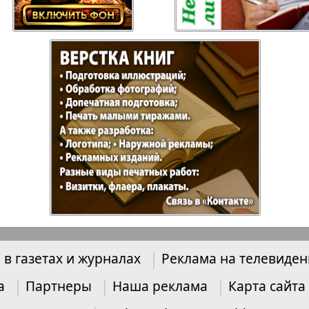
Отдыхай-Купи-
Партнер
продай
Пражский
Пражск
телеграф
экспрес
üd-West
Районка-Nord-Ost-
Районк
Bremen
Рейнская газета
Рецепт
 в газетах и журналах
Реклама на телевиде
зета
Русская Мысль
Русская
Швейц
а
Партнеры
Наша реклама
Карта сайта