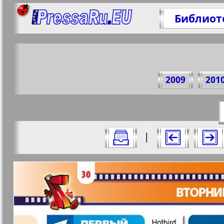
Библиот
Поде
2009
201
https://p
Все номера журнала "7плюс7я" за 20
|
Актуальные газеты и журналы
Страницы журнала "7пл
Апельсин
Баден-
1