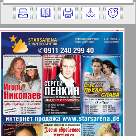
https://pressaru.eu/?pub=7-plus-semya&g
2011 год. Выберите номер и нажмите
od=2011&nomer=18&str=23
на него:
Отправить
✖
✖
✖
Страницы журнала "7плюс7я".
Актуальные газеты и журналы
Номер: 18, 2011 год. Выберите
страницу и нажмите на нее:
Апельсин
1
2
47
51
Баден-Вюртемберг
Берлинский телеграф
3
4
Все pro все