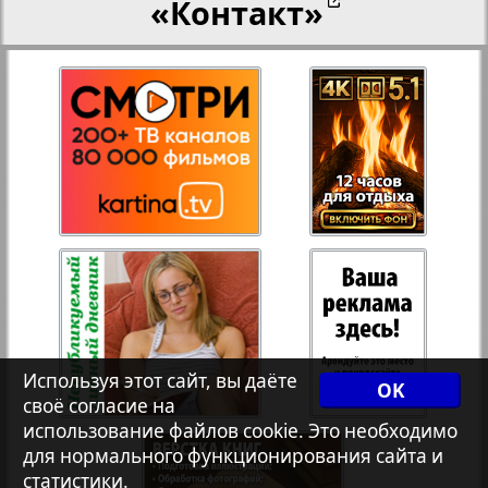
«Контакт»
27
28
Переселенческий вестник
12
17
Рейнское время
29
30
Русский вояж
31
32
Страна
33
34
Телеграф NRW
3
8
Используя этот сайт, вы даёте
OK
своё согласие на
Христианская газета
35
36
использование файлов cookie. Это необходимо
для нормального функционирования сайта и
статистики.