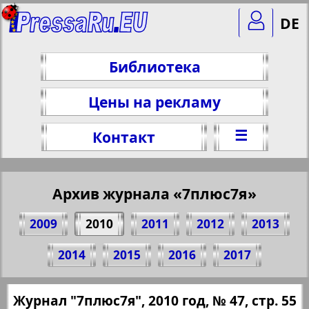
DE
Библиотека
Цены на рекламу
☰
Контакт
Архив журнала «7плюс7я»
2009
2010
2011
2012
2013
Поделитесь 55 стр. журнала "7плюс7я",
2014
2015
2016
2017
№ 47, 2010 г.
(Нажмите, чтобы скопировать ссылку)
✖
Журнал "7плюс7я", 2010 год, № 47, стр. 55
Все номера журнала "7плюс7я" за