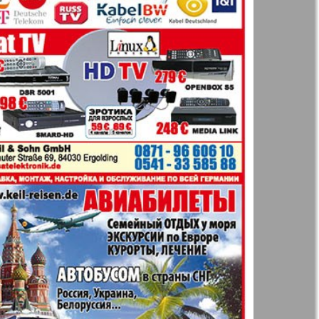
t
Дом и семья
71
72
ая газета
Еврейская
77
78
панорама
н
Жизнь женщины
83
84
Идеальная фирма
а
Катюша
ания
Крот в Германии