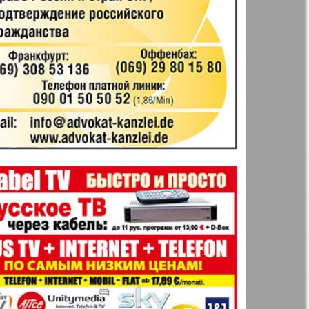
41
42
Англия
Аугсбург-сити
47
48
53
54
 парк
Будь здоров
-info
Вечерняя газета
59
60
.cz
Wadim
65
66