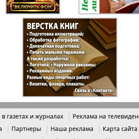
Отдыхай-Купи-
Партнер
продай
Пражский
Пражск
телеграф
экспрес
üd-West
Районка-Nord-Ost-
Районк
Bremen
Рейнская газета
Рецепт
 в газетах и журналах
Реклама на телевиде
зета
Русская Мысль
Русская
Швейц
а
Партнеры
Наша реклама
Карта сайта