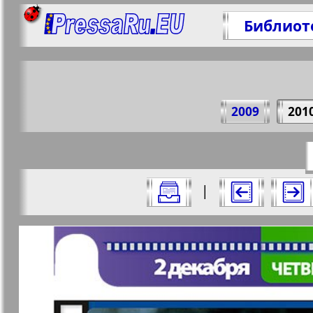
Библиот
Поде
2009
201
https://p
Все номера журнала "7плюс7я" за 20
|
Актуальные газеты и журналы
Страницы журнала "7пл
Апельсин
Баден-
1