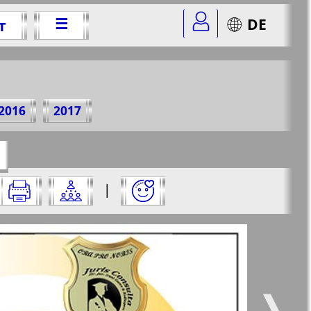
☰
DE
т
0 г.
2016
2017
=47&str=47
✖
|
✖
✖
✖
ницу и нажмите на нее:
 все
Город 511
5
6