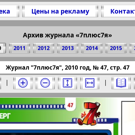
ека
Цены на рекламу
Контак
литесь 47 стр. журнала "7плюс7я", № 47, 201
(Нажмите, чтобы скопировать ссылку)
Архив журнала «7плюс7я»
0
2011
2012
2013
2014
2015
ressaru.eu/?pub=7-plus-semya&god=2010&nomer
Журнал "7плюс7я", 2010 год, № 47, стр. 47
10 год. Выберите номер и нажмите на него:
|
|
Отправить
юс7я". Номер: 47, 2010 год. Выберите стра
Берлинский
Все pro
2
3
4