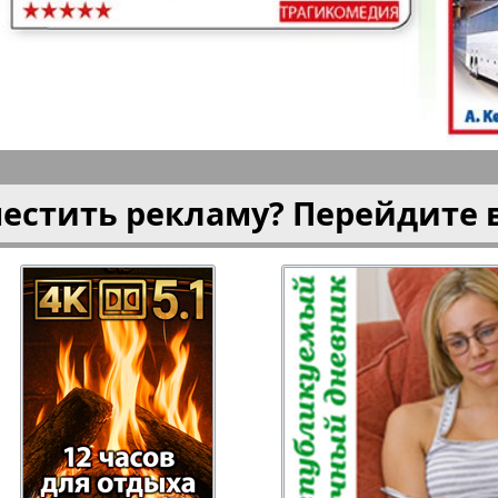
плюс!
Kulinar TV
Kurorte 
анкфурт
М-City
Маяк П
местить рекламу? Перейдите 
ия
Мост-Израиль
Мюнхен
Наша Газета
Наша Г
Италия
Ирланд
 газета
Новая Wолна
Норд