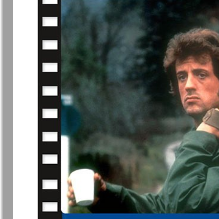
❬
Вюртембе
30
7
МК-Германия
МК-Герма
планета мнений
13
Новые Земляки
nord.Aktue
Panorama-mir
Партнер
19
3
25
Русский вояж
С
31
Архив необновляющихся на сайте изданий