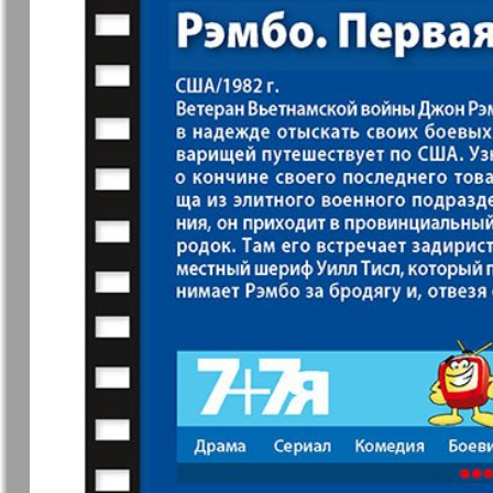
37
7плюс7я
Авангард
Анонс
Антенна
43
49
Афиша Augsburg
Бизнес
Ваша газета
Версия
55
Вечное
Восточная
61
сокровище
Германия