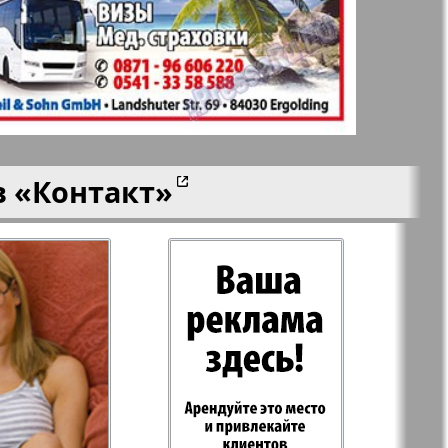
aktuell
LDK по-русски
ортугалии
Мила
в
«Контакт»
-сити
My City Frankfurt
am Main
азета
Наша марка
ия
Объектив EU