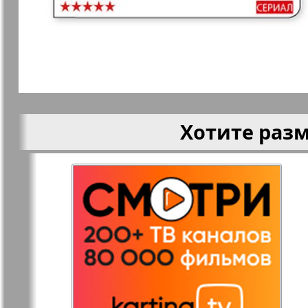
Кругозор
Кругозор 
Le Voyageur
Life in Фр
Хотите раз
Мир отдыха и
МК Испан
здоровья
Наш Иерусалим
Наш мир
Наше Турбюро
Нескучная