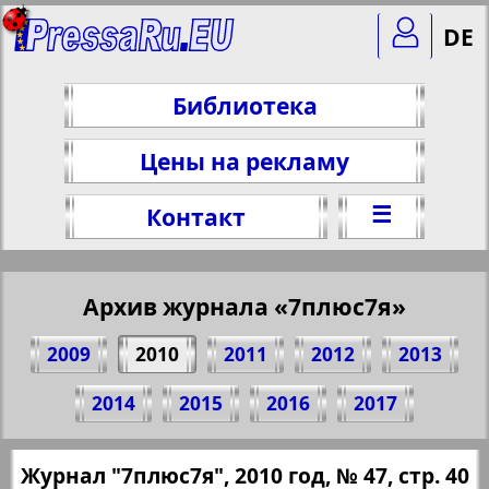
DE
Библиотека
Цены на рекламу
☰
Контакт
Архив журнала «7плюс7я»
2009
2010
2011
2012
2013
Поделитесь 40 стр. журнала "7плюс7я",
2014
2015
2016
2017
№ 47, 2010 г.
(Нажмите, чтобы скопировать ссылку)
✖
Журнал "7плюс7я", 2010 год, № 47, стр. 40
Все номера журнала "7плюс7я" за