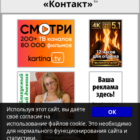
«Контакт»
27
28
Переселенческий вестник
12
17
Рейнское время
29
30
Русский вояж
31
32
Страна
33
34
Телеграф NRW
3
8
Используя этот сайт, вы даёте
OK
своё согласие на
Христианская газета
35
36
использование файлов cookie. Это необходимо
для нормального функционирования сайта и
статистики.