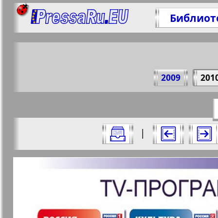
Библиот
Поде
2009
201
https://p
Все номера журнала "7плюс7я" за 20
|
Актуальные газеты и журналы
Страницы журнала "7пл
Апельсин
Баден-
1