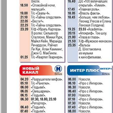
37
7плюс7я
Авангард
Анонс
Антенна
43
49
Афиша Augsburg
Бизнес
Ваша газета
Версия
55
Вечное
Восточная
61
сокровище
Германия