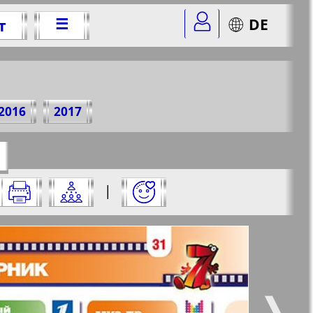
☰
DE
т
0 г.
2016
2017
=47&str=31
✖
|
✖
✖
✖
ницу и нажмите на нее:
 все
Город 511
5
6