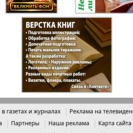
Отдыхай-Купи-
Партнер
продай
Пражский
Пражск
телеграф
экспрес
üd-West
Районка-Nord-Ost-
Районк
Bremen
Рейнская газета
Рецепт
 в газетах и журналах
Реклама на телевиде
зета
Русская Мысль
Русская
Швейц
а
Партнеры
Наша реклама
Карта сайта