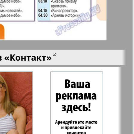
aktuell
LDK по-русски
ортугалии
Мила
в
«Контакт»
-сити
My City Frankfurt
am Main
азета
Наша марка
ия
Объектив EU