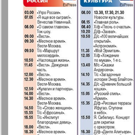
❬
Вюртембе
30
7
МК-Германия
МК-Герма
планета мнений
13
Новые Земляки
nord.Aktue
Panorama-mir
Партнер
19
3
25
Русский вояж
С
31
Архив необновляющихся на сайте изданий