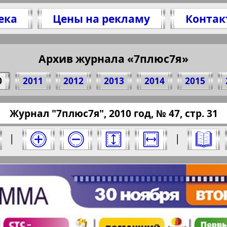
ека
Цены на рекламу
Контак
литесь 31 стр. журнала "7плюс7я", № 47, 201
(Нажмите, чтобы скопировать ссылку)
Архив журнала «7плюс7я»
0
2011
2012
2013
2014
2015
ressaru.eu/?pub=7-plus-semya&god=2010&nomer
Журнал "7плюс7я", 2010 год, № 47, стр. 31
10 год. Выберите номер и нажмите на него:
|
|
Отправить
юс7я". Номер: 47, 2010 год. Выберите стра
Берлинский
Все pro
2
3
4