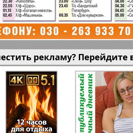
плюс!
Kulinar TV
Kurorte 
анкфурт
М-City
Маяк П
местить рекламу? Перейдите 
ия
Мост-Израиль
Мюнхен
Наша Газета
Наша Г
Италия
Ирланд
 газета
Новая Wолна
Норд