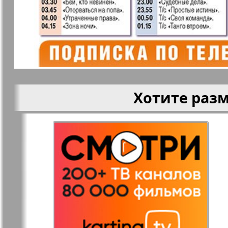
Кругозор
Кругозор 
Le Voyageur
Life in Фр
Хотите раз
Мир отдыха и
МК Испан
здоровья
Наш Иерусалим
Наш мир
Наше Турбюро
Нескучная