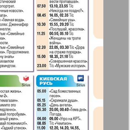
41
42
Англия
Аугсбург-сити
47
48
53
54
 парк
Будь здоров
-info
Вечерняя газета
59
60
.cz
Wadim
65
66