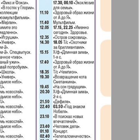
t
Дом и семья
71
72
ая газета
Еврейская
77
78
панорама
н
Жизнь женщины
83
84
Идеальная фирма
а
Катюша
ания
Крот в Германии