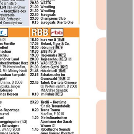
t
Дом и семья
71
72
ая газета
Еврейская
77
78
панорама
н
Жизнь женщины
83
84
Идеальная фирма
а
Катюша
ания
Крот в Германии