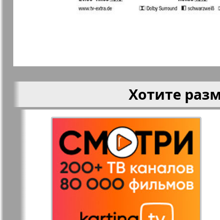
Кругозор
Кругозор 
Le Voyageur
Life in Фр
Хотите раз
Мир отдыха и
МК Испан
здоровья
Наш Иерусалим
Наш мир
Наше Турбюро
Нескучная