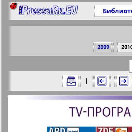
Библиот
Поде
2009
201
https://p
Все номера журнала "7плюс7я" за 20
|
Актуальные газеты и журналы
Страницы журнала "7пл
Апельсин
Баден-
1