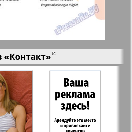
aktuell
LDK по-русски
ортугалии
Мила
в
«Контакт»
-сити
My City Frankfurt
am Main
азета
Наша марка
ия
Объектив EU