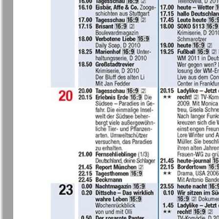
37
7плюс7я
Авангард
Анонс
Антенна
43
49
Афиша Augsburg
Бизнес
Ваша газета
Версия
55
Вечное
Восточная
61
сокровище
Германия