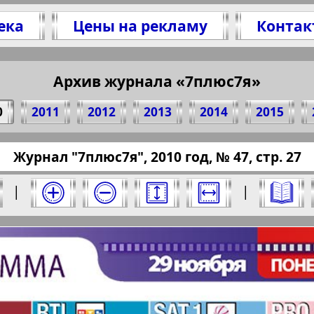
ека
Цены на рекламу
Контак
литесь 27 стр. журнала "7плюс7я", № 47, 201
(Нажмите, чтобы скопировать ссылку)
Архив журнала «7плюс7я»
0
2011
2012
2013
2014
2015
ressaru.eu/?pub=7-plus-semya&god=2010&nomer
Журнал "7плюс7я", 2010 год, № 47, стр. 27
10 год. Выберите номер и нажмите на него:
|
|
Отправить
юс7я". Номер: 47, 2010 год. Выберите стра
Берлинский
Все pro
2
3
4