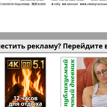
плюс!
Kulinar TV
Kurorte 
анкфурт
М-City
Маяк П
местить рекламу? Перейдите 
ия
Мост-Израиль
Мюнхен
Наша Газета
Наша Г
Италия
Ирланд
 газета
Новая Wолна
Норд