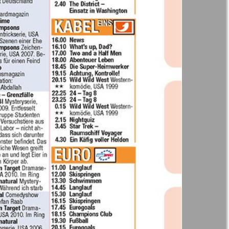
41
42
Англия
Аугсбург-сити
47
48
53
54
 парк
Будь здоров
-info
Вечерняя газета
59
60
.cz
Wadim
65
66