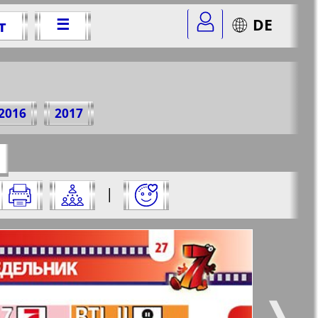
☰
DE
т
0 г.
2016
2017
=47&str=27
✖
|
✖
✖
✖
ницу и нажмите на нее:
 все
Город 511
5
6