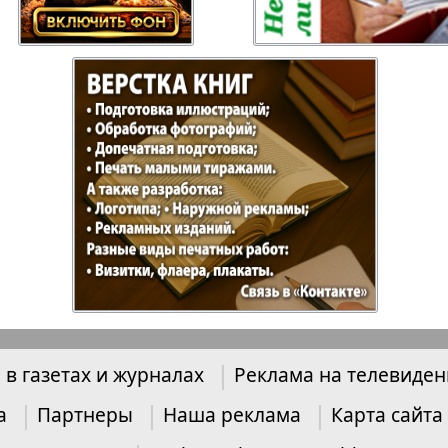
Отдыхай-Купи-
Партнер
продай
Пражский
Пражск
телеграф
экспрес
üd-West
Районка-Nord-Ost-
Районк
Bremen
Рейнская газета
Рецепт
 в газетах и журналах
Реклама на телевиде
зета
Русская Мысль
Русская
Швейц
а
Партнеры
Наша реклама
Карта сайта