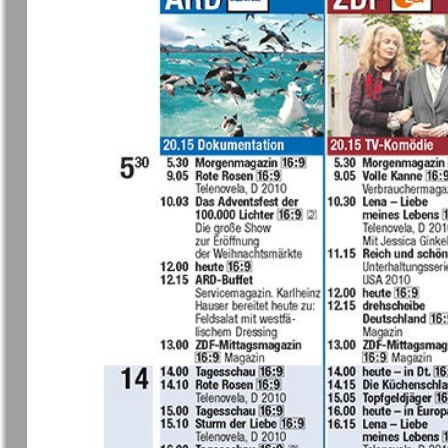
❬
Вюртембе
30
7
МК-Германия
МК-Герма
планета мнений
13
Новые Земляки
nord.Aktue
Panorama-mir
Партнер
19
3
25
Русский вояж
С
31
Архив необновляющихся на сайте изданий