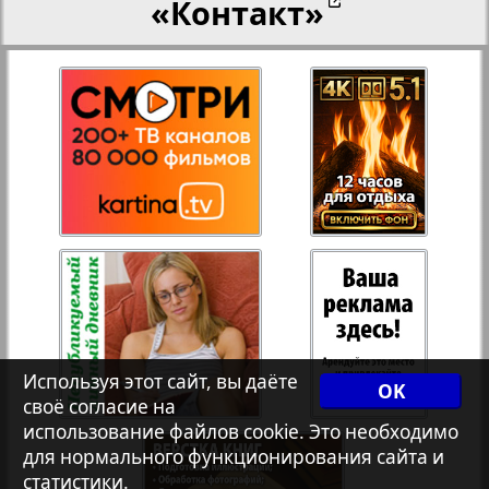
«Контакт»
27
28
Переселенческий вестник
12
17
Рейнское время
29
30
Русский вояж
31
32
Страна
33
34
Телеграф NRW
3
8
Используя этот сайт, вы даёте
OK
своё согласие на
Христианская газета
35
36
использование файлов cookie. Это необходимо
для нормального функционирования сайта и
статистики.