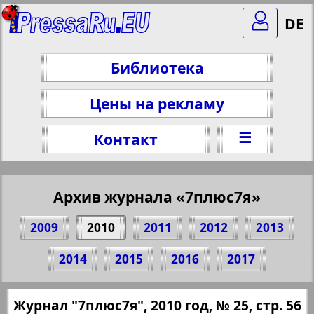
DE
Библиотека
Цены на рекламу
☰
Контакт
Архив журнала «7плюс7я»
2009
2010
2011
2012
2013
Поделитесь 56 стр. журнала "7плюс7я",
2014
2015
2016
2017
№ 25, 2010 г.
(Нажмите, чтобы скопировать ссылку)
✖
Журнал "7плюс7я", 2010 год, № 25, стр. 56
Все номера журнала "7плюс7я" за