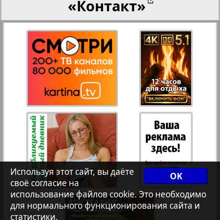
«Контакт»
27
28
Переселенческий вестник
12
17
Рейнское время
29
30
Русский вояж
31
32
Страна
33
34
Телеграф NRW
3
8
Используя этот сайт, вы даёте
OK
своё согласие на
Христианская газета
35
36
использование файлов cookie. Это необходимо
для нормального функционирования сайта и
статистики.