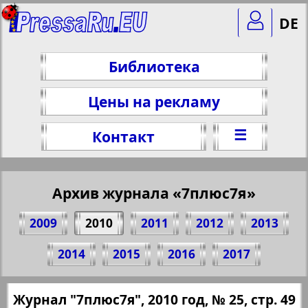
DE
Библиотека
Цены на рекламу
☰
Контакт
Архив журнала «7плюс7я»
2009
2010
2011
2012
2013
Поделитесь 49 стр. журнала "7плюс7я",
2014
2015
2016
2017
№ 25, 2010 г.
(Нажмите, чтобы скопировать ссылку)
✖
Журнал "7плюс7я", 2010 год, № 25, стр. 49
Все номера журнала "7плюс7я" за