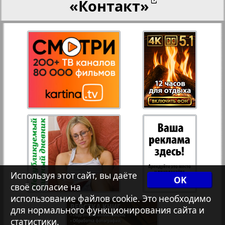
«Контакт»
27
28
Переселенческий вестник
12
17
Рейнское время
29
30
Русский вояж
31
32
Страна
33
34
Телеграф NRW
3
8
Используя этот сайт, вы даёте
OK
своё согласие на
Христианская газета
35
36
использование файлов cookie. Это необходимо
для нормального функционирования сайта и
статистики.