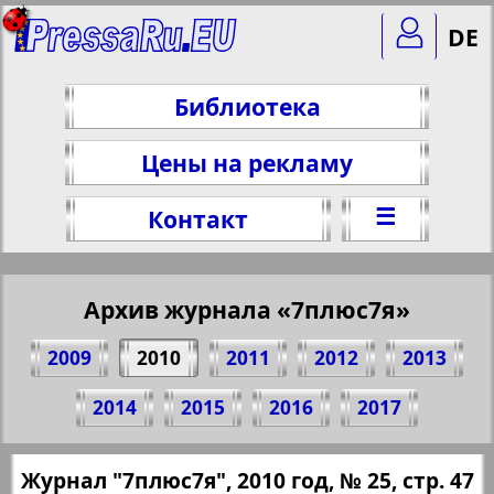
DE
Библиотека
Цены на рекламу
☰
Контакт
Архив журнала «7плюс7я»
2009
2010
2011
2012
2013
Поделитесь 47 стр. журнала "7плюс7я",
2014
2015
2016
2017
№ 25, 2010 г.
(Нажмите, чтобы скопировать ссылку)
✖
Журнал "7плюс7я", 2010 год, № 25, стр. 47
Все номера журнала "7плюс7я" за