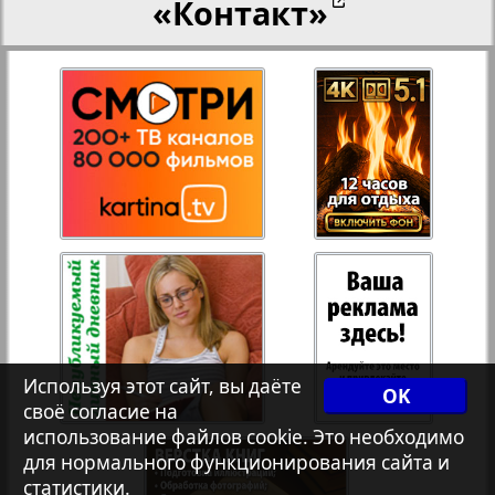
«Контакт»
27
28
Переселенческий вестник
12
17
Рейнское время
29
30
Русский вояж
31
32
Страна
33
34
Телеграф NRW
3
8
Используя этот сайт, вы даёте
OK
своё согласие на
Христианская газета
35
36
использование файлов cookie. Это необходимо
для нормального функционирования сайта и
статистики.