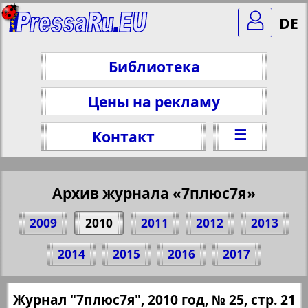
DE
Библиотека
Цены на рекламу
☰
Контакт
Архив журнала «7плюс7я»
2009
2010
2011
2012
2013
Поделитесь 21 стр. журнала "7плюс7я",
2014
2015
2016
2017
№ 25, 2010 г.
(Нажмите, чтобы скопировать ссылку)
✖
Журнал "7плюс7я", 2010 год, № 25, стр. 21
Все номера журнала "7плюс7я" за