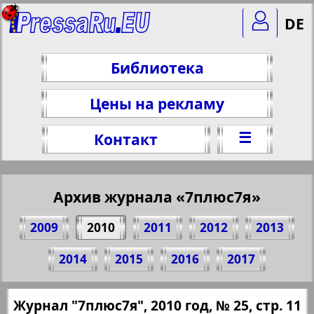
DE
Библиотека
Цены на рекламу
☰
Контакт
Архив журнала «7плюс7я»
2009
2010
2011
2012
2013
Поделитесь 11 стр. журнала "7плюс7я",
2014
2015
2016
2017
№ 25, 2010 г.
(Нажмите, чтобы скопировать ссылку)
✖
Журнал "7плюс7я", 2010 год, № 25, стр. 11
Все номера журнала "7плюс7я" за