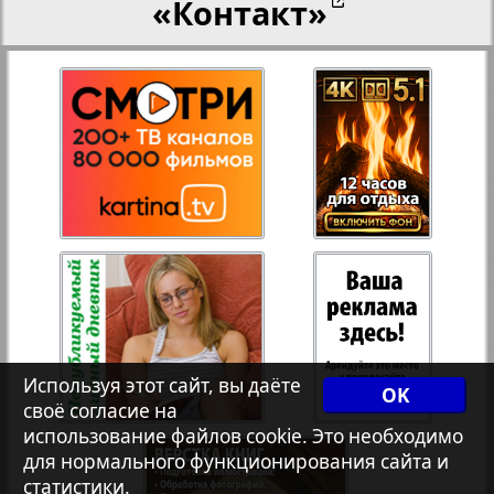
«Контакт»
27
28
Переселенческий вестник
12
17
Рейнское время
29
30
Русский вояж
31
32
Страна
33
34
Телеграф NRW
3
8
Используя этот сайт, вы даёте
OK
своё согласие на
Христианская газета
35
36
использование файлов cookie. Это необходимо
для нормального функционирования сайта и
статистики.