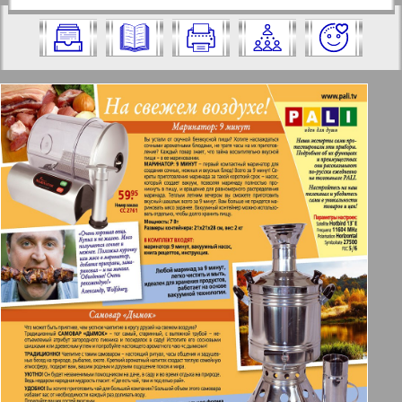
https://pressaru.eu/?pub=7-plus-semya&g
2009 год. Выберите номер и нажмите
od=2009&nomer=42&str=83
на него:
Отправить
✖
✖
✖
Страницы журнала "7плюс7я".
Актуальные газеты и журналы
Номер: 42, 2009 год. Выберите
страницу и нажмите на нее:
Апельсин
1
2
Баден-Вюртемберг
42
47
Берлинский телеграф
3
4
Все pro все