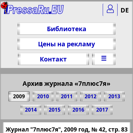
DE
Библиотека
Цены на рекламу
☰
Контакт
Архив журнала «7плюс7я»
2009
2010
2011
2012
2013
Поделитесь 83 стр. журнала "7плюс7я",
2014
2015
2016
2017
№ 42, 2009 г.
(Нажмите, чтобы скопировать ссылку)
✖
Журнал "7плюс7я", 2009 год, № 42, стр. 83
Все номера журнала "7плюс7я" за