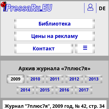
DE
Библиотека
Цены на рекламу
☰
Контакт
Архив журнала «7плюс7я»
2009
2010
2011
2012
2013
Поделитесь 34 стр. журнала "7плюс7я",
2014
2015
2016
2017
№ 42, 2009 г.
(Нажмите, чтобы скопировать ссылку)
✖
Журнал "7плюс7я", 2009 год, № 42, стр. 34
Все номера журнала "7плюс7я" за