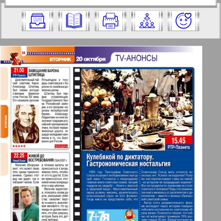
https://pressaru.eu/?pub=7-plus-semya&g
2009 год. Выберите номер и нажмите
od=2009&nomer=42&str=34
на него:
Отправить
✖
✖
✖
Страницы журнала "7плюс7я".
Актуальные газеты и журналы
Номер: 42, 2009 год. Выберите
страницу и нажмите на нее:
Апельсин
1
2
Баден-Вюртемберг
42
47
Берлинский телеграф
3
4
Все pro все