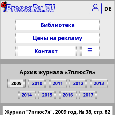
DE
Библиотека
Цены на рекламу
☰
Контакт
Архив журнала «7плюс7я»
2009
2010
2011
2012
2013
Поделитесь 82 стр. журнала "7плюс7я",
2014
2015
2016
2017
№ 38, 2009 г.
(Нажмите, чтобы скопировать ссылку)
✖
Журнал "7плюс7я", 2009 год, № 38, стр. 82
Все номера журнала "7плюс7я" за