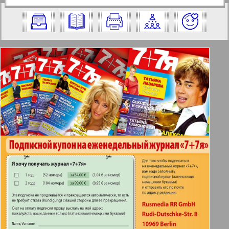
https://pressaru.eu/?pub=7-plus-semya&g
2009 год. Выберите номер и нажмите
od=2009&nomer=38&str=82
на него:
Отправить
✖
✖
✖
Страницы журнала "7плюс7я".
Актуальные газеты и журналы
Номер: 38, 2009 год. Выберите
страницу и нажмите на нее:
Апельсин
1
2
Баден-Вюртемберг
42
47
Берлинский телеграф
3
4
Все pro все