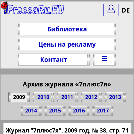
DE
Библиотека
Цены на рекламу
☰
Контакт
Архив журнала «7плюс7я»
2009
2010
2011
2012
2013
Поделитесь 71 стр. журнала "7плюс7я",
2014
2015
2016
2017
№ 38, 2009 г.
(Нажмите, чтобы скопировать ссылку)
✖
Журнал "7плюс7я", 2009 год, № 38, стр. 71
Все номера журнала "7плюс7я" за