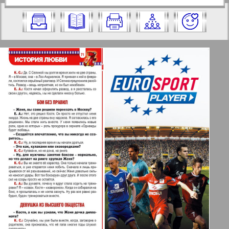
https://pressaru.eu/?pub=7-plus-semya&g
2009 год. Выберите номер и нажмите
od=2009&nomer=38&str=71
на него:
Отправить
✖
✖
✖
Страницы журнала "7плюс7я".
Актуальные газеты и журналы
Номер: 38, 2009 год. Выберите
страницу и нажмите на нее:
Апельсин
1
2
Баден-Вюртемберг
42
47
Берлинский телеграф
3
4
Все pro все