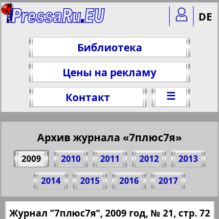
DE
Библиотека
Цены на рекламу
☰
Контакт
Архив журнала «7плюс7я»
2009
2010
2011
2012
2013
Поделитесь 72 стр. журнала "7плюс7я",
2014
2015
2016
2017
№ 21, 2009 г.
(Нажмите, чтобы скопировать ссылку)
✖
Журнал "7плюс7я", 2009 год, № 21, стр. 72
Все номера журнала "7плюс7я" за