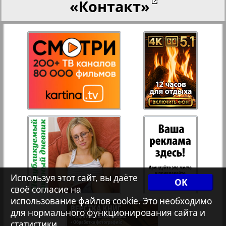
«Контакт»
27
28
Переселенческий вестник
8
12
Рейнское время
29
30
Русский вояж
31
32
Страна
33
34
Телеграф NRW
Используя этот сайт, вы даёте
OK
Христианская газета
своё согласие на
35
36
2
4
использование файлов cookie. Это необходимо
для нормального функционирования сайта и
статистики.