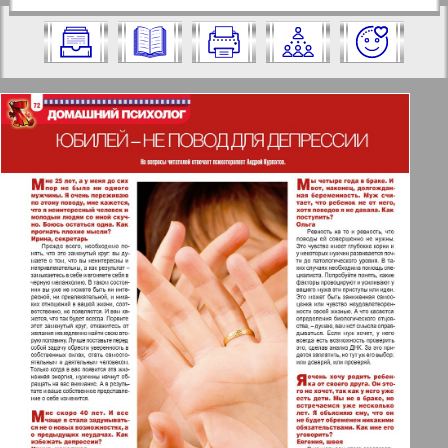
https://pressaru.eu/?pub=7-plus-semya&g
2009 год. Выберите номер и нажмите
od=2009&nomer=21&str=72
на него:
Отправить
✖
✖
✖
Страницы журнала "7плюс7я".
Актуальные газеты и журналы
Номер: 21, 2009 год. Выберите
страницу и нажмите на нее:
Апельсин
1
2
Баден-Вюртемберг
42
47
Берлинский телеграф
3
4
Все pro все