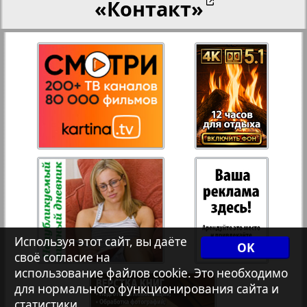
«Контакт»
27
28
Переселенческий вестник
8
12
Рейнское время
29
30
Русский вояж
31
32
Страна
33
34
Телеграф NRW
Используя этот сайт, вы даёте
OK
Христианская газета
своё согласие на
35
36
2
4
использование файлов cookie. Это необходимо
для нормального функционирования сайта и
статистики.