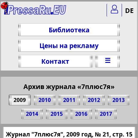
DE
Библиотека
Цены на рекламу
☰
Контакт
Архив журнала «7плюс7я»
2009
2010
2011
2012
2013
Поделитесь 15 стр. журнала "7плюс7я",
2014
2015
2016
2017
№ 21, 2009 г.
(Нажмите, чтобы скопировать ссылку)
✖
Журнал "7плюс7я", 2009 год, № 21, стр. 15
Все номера журнала "7плюс7я" за