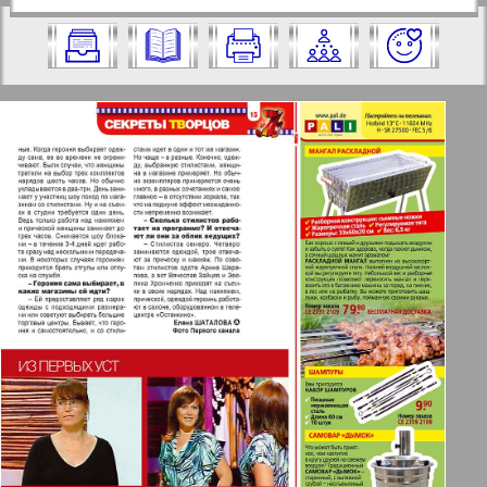
https://pressaru.eu/?pub=7-plus-semya&g
2009 год. Выберите номер и нажмите
od=2009&nomer=21&str=15
на него:
Отправить
✖
✖
✖
Страницы журнала "7плюс7я".
Актуальные газеты и журналы
Номер: 21, 2009 год. Выберите
страницу и нажмите на нее:
Апельсин
1
2
Баден-Вюртемберг
42
47
Берлинский телеграф
3
4
Все pro все