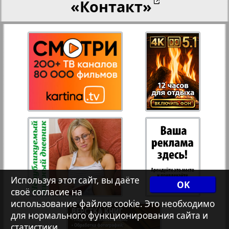
«Контакт»
27
28
Переселенческий вестник
8
12
Рейнское время
29
30
Русский вояж
31
32
Страна
33
34
Телеграф NRW
Используя этот сайт, вы даёте
OK
Христианская газета
своё согласие на
35
36
2
4
использование файлов cookie. Это необходимо
для нормального функционирования сайта и
статистики.