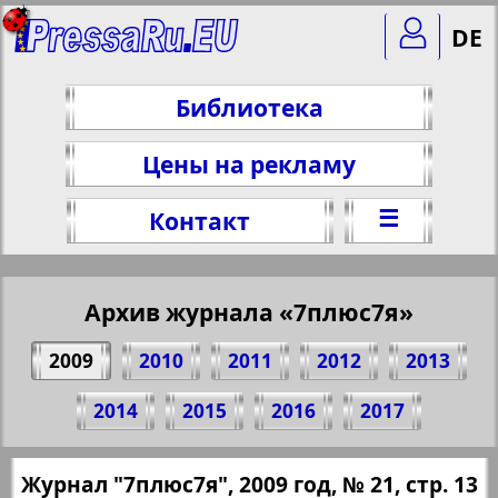
DE
Библиотека
Цены на рекламу
☰
Контакт
Архив журнала «7плюс7я»
2009
2010
2011
2012
2013
Поделитесь 13 стр. журнала "7плюс7я",
2014
2015
2016
2017
№ 21, 2009 г.
(Нажмите, чтобы скопировать ссылку)
✖
Журнал "7плюс7я", 2009 год, № 21, стр. 13
Все номера журнала "7плюс7я" за