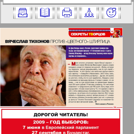
https://pressaru.eu/?pub=7-plus-semya&g
2009 год. Выберите номер и нажмите
od=2009&nomer=21&str=13
на него:
Отправить
✖
✖
✖
Страницы журнала "7плюс7я".
Актуальные газеты и журналы
Номер: 21, 2009 год. Выберите
страницу и нажмите на нее:
Апельсин
1
2
Баден-Вюртемберг
42
47
Берлинский телеграф
3
4
Все pro все